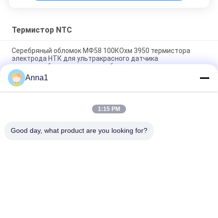
Термистор NTC
Серебряный обломок МФ58 100КОхм 3950 термистора
электрода НТК для ультракрасного датчика
термостолбика термометра лба
Anna1
Пластиковый термистор температуры измерения НТК
температуры диода пакета МФ54
1:15 PM
Термистор МФ75-0.2/70 70А 0.2Охм Б2600 11500уФ
керамикового изолятора НТК с краем
Good day, what product are you looking for?
Популярные категории
Все
Варистор Окиси 
Варистор SMD
Металла
Термально 
Жидкостный Щит 
Защищенный 
Между 