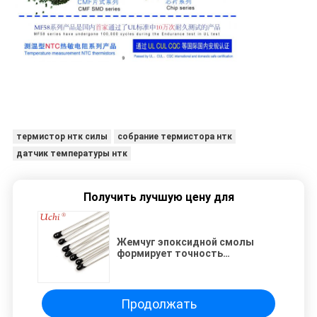
термистор нтк силы
собрание термистора нтк
датчик температуры нтк
Получить лучшую цену для
Жемчуг эпоксидной смолы
формирует точность
термистора 2K2 2.7KOhm NTC
3950 высокую
Продолжать