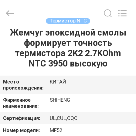
Guangdong
Uchi
Electronics
Co.,Ltd.
All
Термистор NTC
Rights
Reserved.
Жемчуг эпоксидной смолы
ДОМ
формирует точность
ПРОДУКТЫ
термистора 2K2 2.7KOhm
NTC 3950 высокую
ШОУ
VR
Место
КИТАЙ
происхождения:
О
Фирменное
SHIHENG
наименование:
НАС
Сертификация:
UL,CUL,CQC
ПУТЕШЕСТВИЕ
Номер модели:
MF52