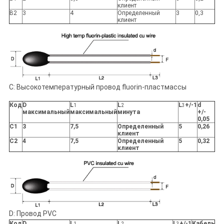
клиент
B2
3
4
Определенный
3
0,3
клиент
C: Высокотемпературный провод fluorin-пластмассы
Код
D
L
L
L
+/-1
d
1
2
3
максимальный
максимальный
минута
+/-
0,05
C1
3
7,5
Определенный
5
0,26
клиент
C2
4
7,5
Определенный
5
0,32
клиент
D: Провод PVC
Код
D
L
L
L
+/-1
Кабель
1
2
3