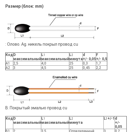
Размер (блок: mm)
: Олово. Ag. никель покрыл провод cu
Код
D
L
L
d
F
1
2
максимальный
максимальный
минута
+/- 0,05
+/- 0,5
A1
2,5
4,0
25
0,3
1,7
A2
3
4,5
25
0,45
2,2
B: Покрытый эмалью провод cu
Код
D
L
L
L
+/-1
d
1
2
3
максимальный
максимальный
минута
+/-
0,05
B1
2
3,5
Определенный
3
0,2