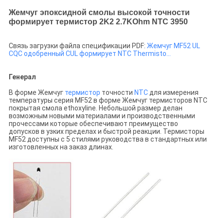
Жемчуг эпоксидной смолы высокой точности
формирует термистор 2K2 2.7KOhm NTC 3950
Связь загрузки файла спецификации PDF:
Жемчуг MF52 UL
CQC одобренный CUL формирует NTC Thermisto…
Генерал
В форме Жемчуг
термистор
точности
NTC
для измерения
температуры серия MF52 в форме Жемчуг термисторов NTC
покрытая смола ethoxyline. Небольшой размер делан
возможным новыми материалами и производственными
прочессами которые обеспечивают преимущество
допусков в узких пределах и быстрой реакции. Термисторы
MF52 доступны с 5 стилями руководства в стандартных или
изготовленных на заказ длинах.