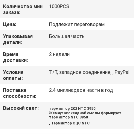
ФАБРИКИ
Количество мин
1000PCS
заказа:
ПРОВЕРКА
Цена:
Подлежит переговорам
КАЧЕСТВА
Упаковывая
Большая часть
детали:
СВЯЖИТЕСЬ
Время
2 недели
доставки:
МЫ
Условия
T/T, западное соединение, , PayPal
оплаты:
НОВОСТИ
Поставка
2,4 миллиардов части в год
способности:
СПРОСИТЕ
Высокий свет:
,
термистор 2K2 NTC 3950
ЦИТАТУ
Жемчуг эпоксидной смолы формирует
термистор NTC 3950
,
Термистор CQC NTC
КАРТА