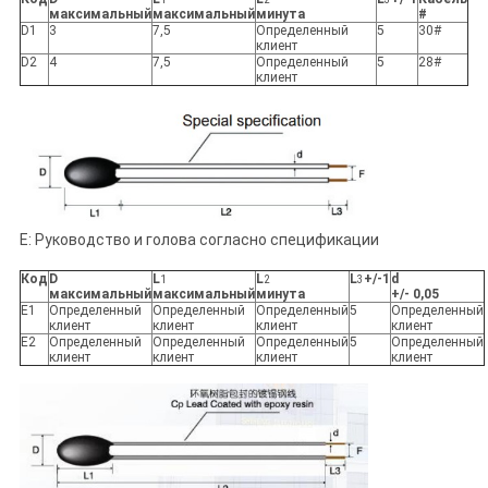
максимальный
максимальный
минута
#
D1
3
7,5
Определенный
5
30#
клиент
D2
4
7,5
Определенный
5
28#
клиент
E: Руководство и голова согласно спецификации
Код
D
L
L
L
+/-1
d
1
2
3
максимальный
максимальный
минута
+/- 0,05
E1
Определенный
Определенный
Определенный
5
Определенный
клиент
клиент
клиент
клиент
E2
Определенный
Определенный
Определенный
5
Определенный
клиент
клиент
клиент
клиент