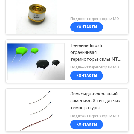
Подлежит переговорам MOQ:1000pcs
КОНТАКТЫ
Течение Inrush
ограничивая
термисторы силы NTC
для электропитания
Подлежит переговорам MOQ:5000pcs
режима переключателя
КОНТАКТЫ
Эпоксидн-покрынный
заменимый тип датчик
температуры
термистора NTC
Подлежит переговорам MOQ:1000pcs
полупроводниковый
КОНТАКТЫ