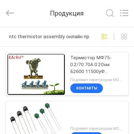
Guangdong
Uchi
Electronics
Продукция
Co.,Ltd.
All
Rights
Reserved.
ДОМ
ntc thermistor assembly онлайн производство
ПРОДУКТЫ
Термистор МФ75-
0.2/70 70А 0.2Охм
ШОУ
Б2600 11500уФ
VR
керамикового
Подлежит переговорам MOQ:300PCS
изолятора НТК с краем
КОНТАКТЫ
О
НАС
ПУТЕШЕСТВИЕ
Подлежит переговорам MOQ:1000pcs