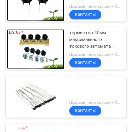
течение Инруш силы
Подлежит переговорам MOQ:300PCS
переключателя
КАРТА
КОНТАКТЫ
наивысшей мощности
САЙТА
термистор 40мм
максимального
PRIVACY
токового автомата
POLICY
МФ73 НТК Инруш 80А
Подлежит переговорам MOQ:300PCS
Макса ИКИ 45мм 50мм
КОНТАКТЫ
для электропитания
УПС
Подлежит переговорам MOQ:1000pcs
КОНТАКТЫ