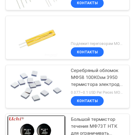
ФАБРИКИ
КОНТАКТЫ
ПРОВЕРКА
КАЧЕСТВА
Подлежит переговорам MOQ:1000pcs
СВЯЖИТЕСЬ
КОНТАКТЫ
МЫ
Серебряный обломок
МФ58 100КОхм 3950
НОВОСТИ
термистора электрода
НТК для
0.077~0.1 USD Per Pieces MOQ:10000PCS
ультракрасного
BLOG
КОНТАКТЫ
датчика
термостолбика
термометра лба
СПРОСИТЕ
Большой термистор
течения МФ73Т НТК
ЦИТАТУ
для ограничивать