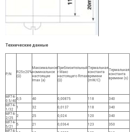
Технические данные
Максимальное
Приблизительный
Термальная
Термальная
R25±20%
номинальное
r Макс
константа
P/N
константа
(Ω)
настоящее
настоящего Rmax
времени
времени (s)
Imax (a)
(Ω)
(mW/C)
MF74-
0,5
40
0,00875
118
340
0.5/40
MF74-
1
32
0,0137
118
340
1/32
MF74-
2
25
0,024
120
340
2/25
MF74-
5
21
0,0364
123
350
5/21
MF74-