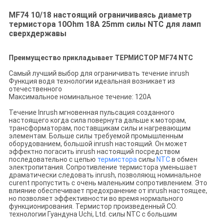
MF74 10/18 настоящий ограничиваясь диаметр
термистора 10Ohm 18A 25mm силы NTC для ламп
сверхдержавы
Преимущество прикладывает ТЕРМИСТОР MF74 NTC
Самый лучший выбор для ограничивать течение inrush
Функция водя технологии идеальная возникает из
отечественного
Максимальное номинальное течение: 120A
Течение Inrush мгновенная пульсация созданного
настоящего когда сила повернута дальше к моторам,
трансформаторам, поставщикам силы и нагревающим
элементам. Больше силы требуемой промышленным
оборудованием, большой inrush настоящий. Он может
эффектно погасить inrush настоящий посредством
последовательно с цепью
термистора
силы
NTC
в обмен
электропитания. Сопротивление термистора уменьшает
драматически следовать inrush, позволяющ номинальное
curent пропустить с очень маленьким сопротивлением. Это
влияние обеспечивает предохранение от inrush настоящее,
но позволяет эффективности во время нормального
функционирования. Термистор произведенный CO.
технологии Гуандуна Uchi, Ltd. силы NTC с большим