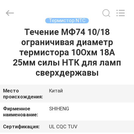
Guangdong
Uchi
Electronics
Co.,Ltd.
All
Термистор NTC
Rights
Reserved.
Течение МФ74 10/18
ДОМ
ограничивая диаметр
ПРОДУКТЫ
термистора 10Охм 18А
25мм силы НТК для ламп
ШОУ
сверхдержавы
VR
Место
Китай
происхождения:
О
НАС
Фирменное
SHIHENG
наименование:
ПУТЕШЕСТВИЕ
Сертификация:
UL CQC TUV