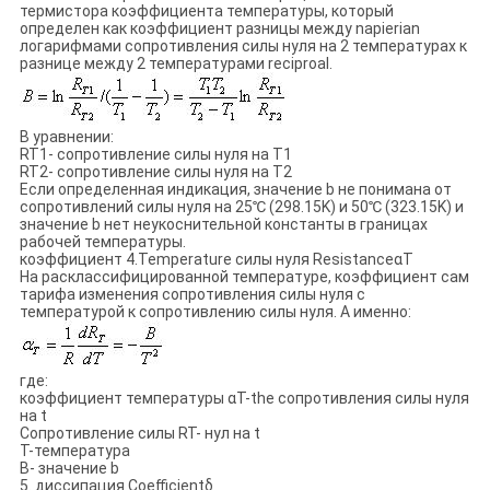
термистора коэффициента температуры, который
определен как коэффициент разницы между napierian
логарифмами сопротивления силы нуля на 2 температурах к
разнице между 2 температурами reciproal.
В уравнении:
RT1- сопротивление силы нуля на T1
RT2- сопротивление силы нуля на T2
Если определенная индикация, значение b не понимана от
сопротивлений силы нуля на 25℃ (298.15K) и 50℃ (323.15K) и
значение b нет неукоснительной константы в границах
рабочей температуры.
коэффициент 4.Temperature силы нуля ResistanceαT
На расклассифицированной температуре, коэффициент сам
тарифа изменения сопротивления силы нуля с
температурой к сопротивлению силы нуля. А именно:
где:
коэффициент температуры αT-the сопротивления силы нуля
на t
Сопротивление силы RT- нул на t
T-температура
B- значение b
5. диссипация Coefficientδ