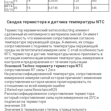
10
18
0,0555
125
360
10/18
MF74-
20
15
0,0745
125
345
20/15
Сводка термистора и датчика температуры NTC
Термистор керамический semiconducting элемент
сделанный из непомерного материала окисей. Он имеет
особенность что изменения сопротивления согласно
температуре окружающей среды. А именно, их спады
сопротивления с поднимать температуры окружающей
среды на determinated измеряя силе. С этой особенностью
NTC термистор и датчик температуры можно приложить в
ситуации компенсации влияния температуры, измерения и
контроля и предохранения от течения пульсации.
Основной Techno-параметр термистора NTC
сопротивление RT силы 1.Zero
На расклассифицированной температуре, сопротивление
измеренное измеряя силой которая причиняет изменение
сопротивления которое можно проигнорировать по
отношению ко всей измеряя ошибке.
2.Rated нул сила ResistanceR25
Расклассифицированное сопротивление термистора
который сопротивление силы нуля измеренное на 25℃ и
подписал на термисторе.
значение 3.B
Значение b термальная степень отрицательного