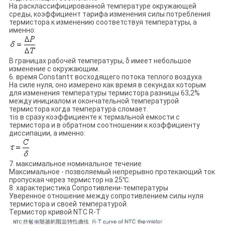
На расклассифицированной температуре окружающей
среды, коэффициент тарифа изменения силы потребления
термистора к изменению соответствуя температуры, а
именно:
В границах рабочей температуры, δ имеет небольшое
изменение с окружающим.
6. время Constantτ восходящего потока теплого воздуха
На силе нуля, оно измерено как время в секундах которым
для изменения температуры термистора разницы 63,2%
между инициалом и окончательной температурой
термистора когда температура сломает.
τis в сразу коэффициенте к термальной емкости c
термистора и в обратном соотношении к коэффициенту
диссипации, а именно:
7. максимальное номинальное течение
Максимальное - позволяемый непрерывно протекающий ток
пропуская через термистор на 25℃.
8. характеристика Сопротивлени-температуры
Уверенное отношение между сопротивлением силы нуля
термистора и своей температурой.
Термистор кривой NTC R-T