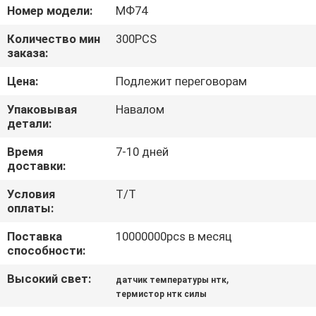
ФАБРИКИ
Номер модели:
МФ74
Количество мин
300PCS
ПРОВЕРКА
заказа:
КАЧЕСТВА
Цена:
Подлежит переговорам
Упаковывая
Навалом
СВЯЖИТЕСЬ
детали:
МЫ
Время
7-10 дней
доставки:
НОВОСТИ
Условия
T/T
оплаты:
СПРОСИТЕ
Поставка
10000000pcs в месяц
способности:
ЦИТАТУ
Высокий свет:
,
датчик температуры нтк
термистор нтк силы
КАРТА