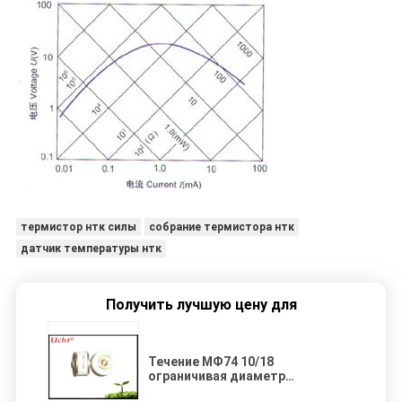
термистор нтк силы
собрание термистора нтк
датчик температуры нтк
Получить лучшую цену для
Течение МФ74 10/18
ограничивая диаметр
термистора 10Охм 18А 25мм