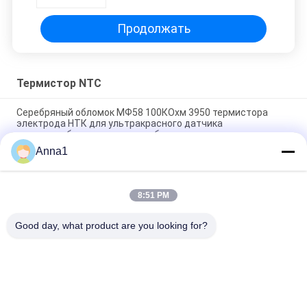
силы НТК для ламп
сверхдержавы
Продолжать
Термистор NTC
Серебряный обломок МФ58 100КОхм 3950 термистора
электрода НТК для ультракрасного датчика
термостолбика термометра лба
Anna1
Пластиковый термистор температуры измерения НТК
температуры диода пакета МФ54
8:51 PM
Термистор МФ75-0.2/70 70А 0.2Охм Б2600 11500уФ
керамикового изолятора НТК с краем
Good day, what product are you looking for?
Популярные категории
Все
Варистор Окиси 
Варистор SMD
Металла