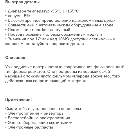
Быстрая деталь:
• Диапазон температур -55°C | +155°C
• допуск ±5%
• Высокомарочное представление на экономичных ценах
• Совместимый с автоматическим оборудованием ввода
• Пламя - тип retardant доступный
• Провод покрынный оловом обожженный медный
• Значения под 1Ω или над 10MΩ доступны специальным
запросом, пожалуйста попросите детали
Описание:
Углеродистые поверхностные сопротивления фикчированный
тип формы резистор. Они построены из керамической
несущей с тонким чисто фильмом углерода вокруг его, того
действуют как сопротивляющий материал.
Применения:
Смогите быть установлено в цепи силы:
• Электропитания и инверторы
• Бесперебойные электропитания
• Энергосберегающие светильники
• Электронные балласты