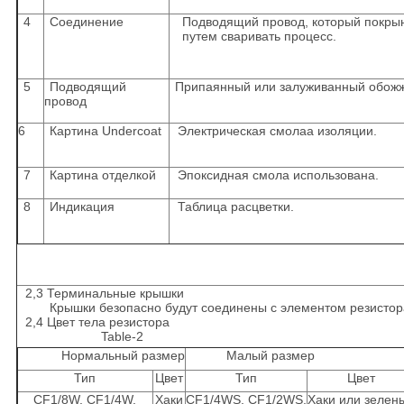
4
Соединение
Подводящий провод, который покрын
путем сваривать процесс.
5
Подводящий
Припаянный или залуживанный обожж
провод
6
Картина Undercoat
Электрическая смолаа изоляции.
7
Картина отделкой
Эпоксидная смола использована.
8
Индикация
Таблица расцветки.
2,3 Терминальные крышки
Крышки безопасно будут соединены с элементом резистора
2,4 Цвет тела резистора
Table-2
Нормальный размер
Малый размер
Тип
Цвет
Тип
Цвет
CF1/8W, CF1/4W,
Хаки
CF1/4WS, CF1/2WS,
Хаки или зелен