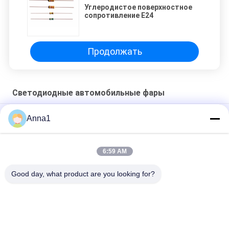
Углеродистое поверхностное
сопротивление E24
Продолжать
Светодиодные автомобильные фары
32 Вт светодиодные автомобильные фары для
Anna1
энергосбережения и защиты окружающей среды
6:59 AM
F4 Мотоцикл с изменяющим цвет светодиодным
светильником
Good day, what product are you looking for?
Популярные категории
Все
Варистор Окиси 
Варистор SMD