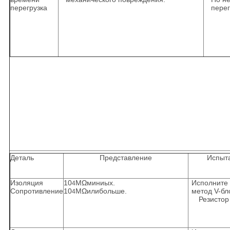
перегрузка
перег
Деталь
Представление
Испыта
Изоляция
10
MΩминиых.
Исполните 
4
Сопротивление
10
MΩилибольше.
метод V-бл
4
Резистор