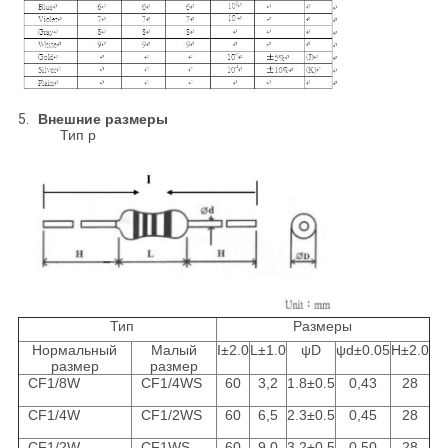
5.
Внешние размеры
Тип p
Тип
Размеры
Нормальный
Малый
I±2.0
L±1.0
ψD
ψd±0.05
H±2.0
размер
размер
CF1/8W
CF1/4WS
60
3,2
1.8±0.5
0,43
28
CF1/4W
CF1/2WS
60
6,5
2.3±0.5
0,45
28
CF1/2W
CF1WS
60
9,0
3.2±0.5
0,50
28