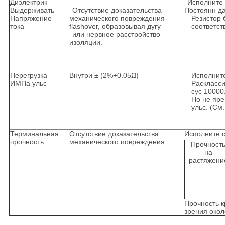
Диэлектрик
Исполните 
Выдерживать
Отсутствие доказательства
Постоянн да
Напряжение
механического повреждения
Резистор 
тока
flashover, образовывая дугу
соответств
или нервное расстройство
изоляции.
Перегрузка
Внутри ± (2%+0.05Ω)
Исполните
ИМПа ульс
Раскласси
cyc 10000
Но не пр
ульс. (См.
Терминальная
Отсутствие доказательства
Исполните с
прочность
механического повреждения.
Прочност
на
растяжени
Прочность к
зрения око