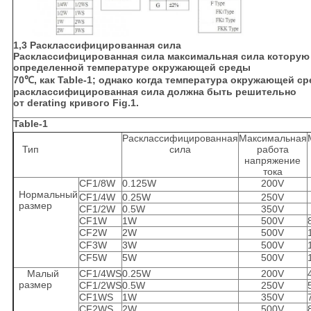
1,3 Расклассифицированная сила
Расклассифицированная сила максимальная сила которую
определенной температуре окружающей среды
70℃, как Table-1; однако когда температура окружающей 
расклассифицированная сила должна быть решительно
от derating кривого Fig.1.
Table-1
Расклассифицированная
Максимальная
Тип
сила
работа
напряжение
тока
CF1/8W
0.125W
200V
Нормальный
CF1/4W
0.25W
250V
размер
CF1/2W
0.5W
350V
CF1W
1W
500V
CF2W
2W
500V
CF3W
3W
500V
CF5W
5W
500V
Малый
CF1/4WS
0.25W
200V
размер
CF1/2WS
0.5W
250V
CF1WS
1W
350V
CF2WS
2W
500V