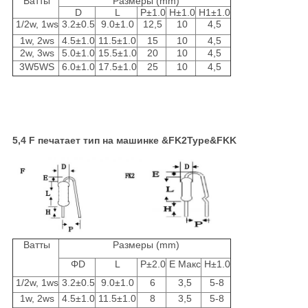
Ватты
Размеры (mm)
D
L
P±1.0
H±1.0
H1±1.0
1/2w, 1ws
3.2±0.5
9.0±1.0
12,5
10
4,5
1w, 2ws
4.5±1.0
11.5±1.0
15
10
4,5
2w, 3ws
5.0±1.0
15.5±1.0
20
10
4,5
3W5WS
6.0±1.0
17.5±1.0
25
10
4,5
5,4 F печатает тип на машинке &FK2Type&FKK
Ватты
Размеры (mm)
ΦD
L
P±2.0
E Макс
H±1.0
1/2w, 1ws
3.2±0.5
9.0±1.0
6
3,5
5-8
1w, 2ws
4.5±1.0
11.5±1.0
8
3,5
5-8