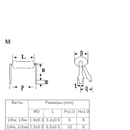
M
Ватты
Размеры (mm)
ΦD
L
P±1.0
H±1.0
1/8w, 1/6w
1.8±0.3
3.2±0.5
6
8
1/4w, 1/2ws
2.3±0.5
6.5±0.5
10
8