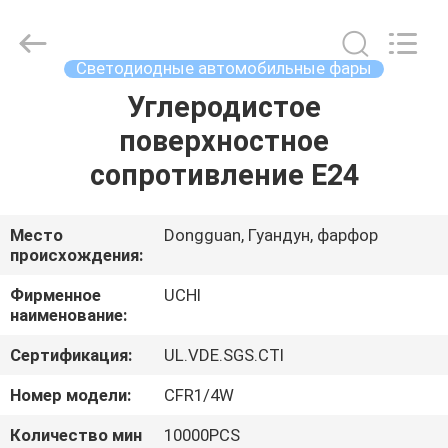
Guangdong
Uchi
Electronics
Co.,Ltd.
All
Светодиодные автомобильные фары
Rights
Reserved.
Углеродистое
ДОМ
поверхностное
ПРОДУКТЫ
сопротивление E24
ШОУ
Место
Dongguan, Гуандун, фарфор
происхождения:
VR
Фирменное
UCHI
наименование:
О
Сертификация:
UL.VDE.SGS.CTI
НАС
Номер модели:
CFR1/4W
ПУТЕШЕСТВИЕ
Количество мин
10000PCS