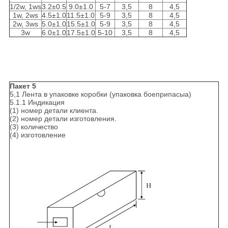
1/2w, 1ws
3.2±0.5
9.0±1.0
5-7
3,5
8
4,5
1w, 2ws
4.5±1.0
11.5±1.0
5-9
3,5
8
4,5
2w, 3ws
5.0±1.0
15.5±1.0
5-9
3,5
8
4,5
3w
6.0±1.0
17.5±1.0
5-10
3,5
8
4,5
Пакет 5
5,1 Лента в упаковке коробки (упаковка боеприпасыа)
5.1.1 Индикация
(1) номер детали клиента.
(2) номер детали изготовления.
(3) количество
(4) изготовление