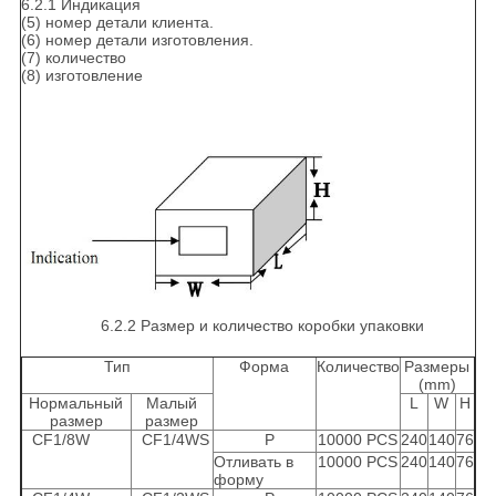
6.2.1 Индикация
(5) номер детали клиента.
(6) номер детали изготовления.
(7) количество
(8) изготовление
6.2.2 Размер и количество коробки упаковки
Тип
Форма
Количество
Размеры
(mm)
Нормальный
Малый
L
W
H
размер
размер
CF1/8W
CF1/4WS
P
10000 PCS
240
140
76
Отливать в
10000 PCS
240
140
76
форму