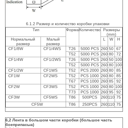
6.1.2 Размер и количество коробки упаковки
Тип
Форма
Количество
Размеры
(mm)
Нормальный
Малый
L
W
H
размер
размер
CF1/8W
CF1/4WS
T26
5000 PCS
260
50
67
T52
5000 PCS
260
80
72
CF1/4W
CF1/2WS
T26
5000 PCS
260
50
100
T52
5000 PCS
260
80
100
CF1/2W
CF1WS
T52
PCS 2000
260
80
85
CF1W
CF2WS
T52
PCS 1000
260
80
85
T67
PCS 1000
260
85
92
CF2W
CF3WS
T52
PCS 1000
260
80
100
T73
PCS 1000
260
95
92
CF3W
CF5WS
T86
500PCS
260
110
75
CF5W
T86
250PCS
260
110
75
6,2 Лента в большом части коробки (большое часть
боеприпасыа)