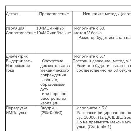
Деталь
Представление
Испытайте методы (соотв
Изоляция
10
MΩминиых.
Исполните с 5,6
4
Сопротивление
10
MΩилибольше.
метод V-блока
4
Резистор будет испытан на
Диэлектрик
Исполните с 5,7
Выдерживать
Отсутствие
Постоянн давление, метод V-
Напряжение
доказательства
Резистор будет испытан на
тока
механического
соответственно на 60 секунд
повреждения
flashover,
образовывая
дугу
или нервное
расстройство
изоляции.
Перегрузка
Внутри ±
Исполните с 5,8
ИМПа ульс
(2%+0.05Ω)
Расклассифицированное нап
cyc 10000. (1s ДАЛЬШЕ, 25s
Но не превысить максимал
ульс. (См. table-1)