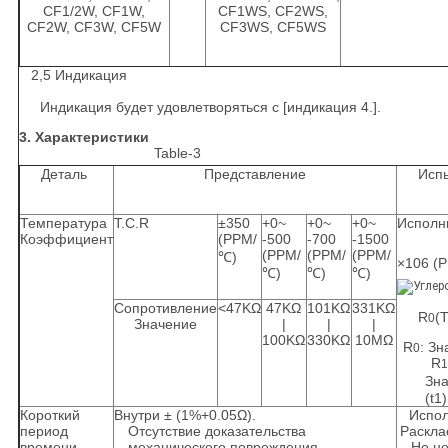
CF1/2W, CF1W,
CF1WS, CF2WS,
CF2W, CF3W, CF5W
CF3WS, CF5WS
2,5 Индикация
Индикация будет удовлетворяться с [индикация 4.].
3. Характеристики
Table-3
Деталь
Представление
Испы
Температура
T.C.R
±350
+0~
+0~
+0~
Исполни
Коэффициент
(PPM/
-500
-700
-1500
(PPM/
(PPM/
(PPM/
℃)
×106 (
℃)
℃)
℃)
Сопротивление
<47KΩ
47KΩ
101KΩ
331KΩ
R
(
0
Значение
|
|
|
100KΩ
330KΩ
10MΩ
R
: З
0
R
1
Зн
(t1)
Короткий
Внутри ± (1%+0.05Ω).
Испол
период
Отсутствие доказательства
Раскла
времени
механического повреждения.
Но н