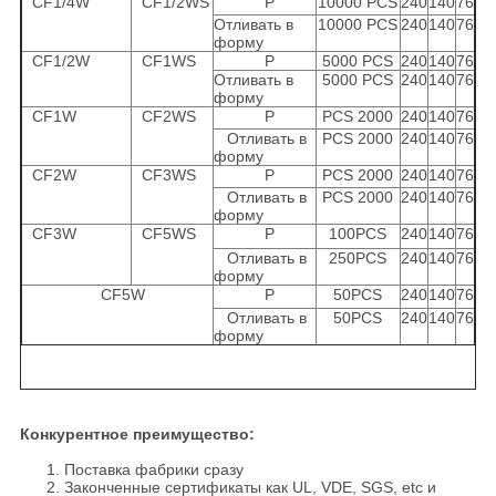
CF1/4W
CF1/2WS
P
10000 PCS
240
140
76
Отливать в
10000 PCS
240
140
76
форму
CF1/2W
CF1WS
P
5000 PCS
240
140
76
Отливать в
5000 PCS
240
140
76
форму
CF1W
CF2WS
P
PCS 2000
240
140
76
Отливать в
PCS 2000
240
140
76
форму
CF2W
CF3WS
P
PCS 2000
240
140
76
Отливать в
PCS 2000
240
140
76
форму
CF3W
CF5WS
P
100PCS
240
140
76
Отливать в
250PCS
240
140
76
форму
CF5W
P
50PCS
240
140
76
Отливать в
50PCS
240
140
76
форму
Конкурентное преимущество:
1. Поставка фабрики сразу
2. Законченные сертификаты как UL, VDE, SGS, etc и