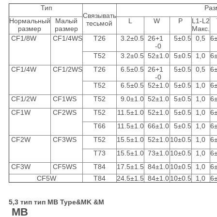
Тип
Раз
Связывать
Нормальный
Малый
L
W
P
L1-L2
тесьмой
размер
размер
Макс.
CF1/8W
CF1/4WS
T26
3.2±0.5
26+1
5±0.5
0,5
6
-0
T52
3.2±0.5
52±1.0
5±0.5
1,0
6
CF1/4W
CF1/2WS
T26
6.5±0.5
26+1
5±0.5
0,5
6
-0
T52
6.5±0.5
52±1.0
5±0.5
1,0
6
CF1/2W
CF1WS
T52
9.0±1.0
52±1.0
5±0.5
1,0
6
CF1W
CF2WS
T52
11.5±1.0
52±1.0
5±0.5
1,0
6
T66
11.5±1.0
66±1.0
5±0.5
1,0
6
CF2W
CF3WS
T52
15.5±1.0
52±1.0
10±0.5
1,0
6
T73
15.5±1.0
73±1.0
10±0.5
1,0
6
CF3W
CF5WS
T84
17.5±1.5
84±1.0
10±0.5
1,0
6
CF5W
T84
24.5±1.5
84±1.0
10±0.5
1,0
6
5,3 тип тип MB Type&MK &M
MB