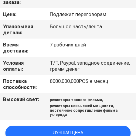
заказа:
ФАБРИКИ
Цена:
Подлежит переговорам
ПРОВЕРКА
Упаковывая
Большое часть/лента
КАЧЕСТВА
детали:
Время
7 рабочих дней
доставки:
СВЯЖИТЕСЬ
МЫ
Условия
T/T, Paypal, западное соединение,
оплаты:
грамм денег
Поставка
8000,000,000PCS в месяц
НОВОСТИ
способности:
Высокий свет:
,
резисторы тонкого фильма
СПРОСИТЕ
,
резисторы наивысшей мощности
ЦИТАТУ
постоянное сопротивление фильма
углерода
КАРТА
ЛУЧШАЯ ЦЕНА