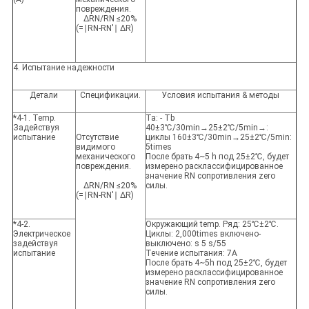
повреждения.
ΔRN/RN ≤20%
(=∣RN-RN'∣ ΔR)
4. Испытание надежности
Детали
Спецификации.
Условия испытания & методы
*4-1. Temp.
Ta: - Tb
Задействуя
40±3℃/30min→25±2℃/5min→:
испытание
Отсутствие
циклы 160±3℃/30min→25±2℃/5min:
видимого
5times
механического
После брать 4~5 h под 25±2℃, будет
повреждения.
измерено расклассифицированное
значение RN сопротивления zero
ΔRN/RN ≤20%
силы.
(=∣RN-RN'∣ ΔR)
*4-2.
Окружающий temp. Ряд: 25℃±2℃.
Электрическое
Циклы: 2,000times включено-
задействуя
выключено: s 5 s/55
испытание
Течение испытания: 7A
После брать 4~5h под 25±2℃, будет
измерено расклассифицированное
значение RN сопротивления zero
силы.