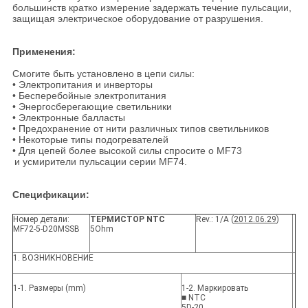
большинств кратко измерение задержать течение пульсации,
защищая электрическое оборудование от разрушения.
Применения:
Смогите быть установлено в цепи силы:
• Электропитания и инверторы
• Бесперебойные электропитания
• Энергосберегающие светильники
• Электронные балласты
• Предохранение от нити различных типов светильников
• Некоторые типы подогревателей
• Для цепей более высокой силы спросите о MF73
и усмирители пульсации серии MF74.
Спецификации:
Номер детали:
ТЕРМИСТОР NTC
Rev.: 1/A (
2012.06.29
)
MF72-5-D20MSSB
5Ohm
1. ВОЗНИКНОВЕНИЕ
1-1. Размеры (mm)
1-2. Маркировать
■ NTC
5D-20