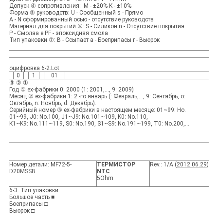
Допуск ④ сопротивления: M - ±20% K - ±10%
Форма ⑤ руководств: U - Сообщенный s - Прямо
A - N сформированный осью - отсутствие руководств
Материал для покрытий ⑥: S - Силикон n - Отсутствие покрытия
P - Смолаа e PF - эпоксидная смола
Тип упаковки ⑦: B - Ссыпает a - Боеприпасы r - Вьюрок
оцифровка 6-2.Lot
0
1
01
③ ② ①
Год ① ex-фабрики 0: 2000 (1: 2001,…, 9: 2009)
Месяц ② ex-фабрики 1: 2 -го январь (: Февраль,…, 9: Сентябрь, o:
Октябрь, n: Ноябрь, d: Декабрь).
Серийный номер ③ ex-фабрики в настоящем месяце: 01~99: Но.
01~99, J0: No.100, J1~J9: No.101~109, K0: No.110,
K1~K9: No.111~119, S0: No.190, S1~S9: No.191~199, T0: No.200,…
Номер детали: MF72-5-
ТЕРМИСТОР
Rev.: 1/A (
2012.06.29
)
D20MSSB
NTC
5Ohm
6-3. Тип упаковки
Большое часть ■
Боеприпасы □
Вьюрок □