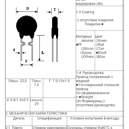
маркировка □No
1-3.Coating
□ отсутствие покрытия
Покрытие ■
Материал
Цвет
смолаа
□Green
■PF
□Red
□Silicon
□Tan
□Epoxy
■Black
□Others
□Blue
1-4. Руководства
Провод полуженный □
D
: 22,0
T
:
F: 7.5/10±1.0
медный
Макс
Макс
7,0
■Tin-покрынный стальной
провод
Ос-сформированное
□ ■Straight
d: 0.8/1.0±0.5
L
:
минута
□In-Формирующ □
29
отсутствие руководства
2. МЕХАНИЧЕСКИ ХАРАКТЕРИСТИКИ
Деталь
Спецификация
Условия испытания & методы
2-1. Припо-
Стержни равномерно
Окунающ стержни theNTC к