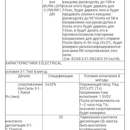
вне
каждому руководству до 10N и
ΔR/RN ≤20%
после этого будет держать для
(=∣RN-RN'∣
10sec, будет держать тело и будет
ΔR)
придавать усилие к каждому
руководству до 90°slowly на 5N в
направлении оси руководства и
после этого будет держать для
10sec, и будет делать это в
противоположном повторении
направления для другого стержня.
После брать 4~5h под 25±2℃, будет
измерено расклассифицированное
значение RN сопротивления zero
силы.
(См. IEC68-2-21/GB2423.29 Ua/Ub)
ХАРАКТЕРИСТИКИ 3.ELECTRICAL
условия 3-1.Test & метод
Детали
Спецификации.
Условия испытания &
методы
сопротивление
5±20%
Окружающий temp. Ряд:
Нул-Силы 3-1-
25℃±2℃ (T
).
A
1.Rated
Напряжение тока
R
(ома)
испытания: 1.5VDC
n
После устанавливать на
1~2 часа под TA,
значение сопротивления
будет измерено.
25
Термальная константа
константа
диссипации (d) смогла
диссипации 3-1-
быть высчитана
2.Thermal
коэффициентом