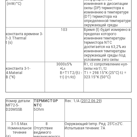
(mW/°C)
изменения в диссипации
силы (DP) термистора к
изменению в температуре
(DT) термистора на
определенной температуре
окружающей среды
103
Время (t) будет измерено в
константа времени 3-
пределах которого
1-3.Thermal
изменение температуры
t (s)
термистора NTC
достигается на 63,2% из
изменения температуры
окружающей среды под
условием zero силы
3000±5%
R
, r
сопротивление нул-
1
2
константа 3-1-
×L
силы на t
, t
n
1
2
4.Material
B=T1T2/(t
-
T
= 298.15°K (25°C) t
=
2
1
2
B (°K)
t
) (r
)
323.15°K (50°C)
1
1/R2
Номер детали:
ТЕРМИСТОР
Rev.: 1/A (
2012.06.29
)
MF72-5-
NTC
D20MSSB
5Ohm
3-1-5.Max.
8
Окружающий temp. Ряд: 25℃±2℃.
Номинальное
Отсутствие
Испытывая течение: 7A
течение
видимого
(A)
механического