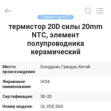
Guangdong
Uchi
Electronics
Co.,Ltd.
All
Термистор NTC
Rights
Reserved.
термистор 20D силы 20mm
ДОМ
NTC, элемент
ПРОДУКТЫ
полупроводника
керамический
ШОУ
VR
Место
Dongguan, Гуандун, Китай
происхождения:
О
Фирменное
UCHI
наименование:
НАС
Сертификация:
5D-20
ПУТЕШЕСТВИЕ
Номер модели:
UL.VDE.SGS.