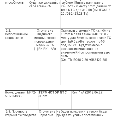
способность
будут залуживаны, и
глубине 15mm в паяя ванне
свое area≥95%
245±5℃ и к месту 6mm далеко от
тела NTC для 3±0.5s (см. IEC68-2-
20 /GB2423.28 Ta)
2-2.
Отсутствие
Окунающ стержни NTC к глубине
Сопротивление
видимого
15mm в паяя ванне 260±5℃ и к
к паяя жаре
механического
месту для 6mm ниже от тела NTC
повреждения.
для 3±0.5s.After recovering4-5h
ΔR/RN ≤20%
под 25±2℃. Будет измерено
(=∣RN-RN'∣ ΔR)
расклассифицированное
значение RN сопротивления zero
силы.
(См. Tb IEC68-2-20 /GB2423.28)
Номер детали: MF72-
ТЕРМИСТОР NTC
Rev.: 1/A (
2012.06.29
)
5-D20MSSB
5Ohm
2-3. Прочность
Отсутствие
Не будет прикреплять тело и будет
стержня руководства
пролома
придавать усилие постепенно к