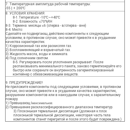
7. Температурная амплитуда рабочей температуры:
-55 | + 200℃
8. УСЛОВИЯ ХРАНЕНИЯ:
8-1.Temperature: -10℃~+40℃
8-2. Влажность: ≤70%RH
8-3. Термина: месяцы ≤6 (сперва - в/сперва - вне)
8-4. Место:
Сделайте не подвергающ действию компоненты к следующим
условиям, в противном случае, оно может привести к в ухудшении
качества характеристик.
1) Коррозионный газ или раскисляя газ.
2) Воспламеняющий и взрывчатый газ.
3) Жидкость масла, воды и химиката.
4) Под солнечним светом.
8-5. Регулировать после уплотнения раскрывает: После
распаковывать минимального пакета, заново герметизируйте его
быстро или сохраньте он внутренность загерметизированный
контейнер с обезвоживающим веществ.
9. ПРЕДУПРЕЖДЕНИЕ
!
Не приложите компоненты под следующими условиями, в противном
случае, оно может привести к в ухудшении качества характеристик,
разрушении компонентов или в наихудшем случае, к заразительному
пожару.
1) Превышающ I
.
максимальное
2) Превышение расклассифицированного диапазона температур.
3) Плохонькая термальная диссипация (должная к плох
плохонькой термальной диссипации, некоторая часть тела
компонентов станет перегретой и после этого будет повреждена.)