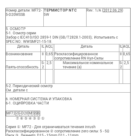
Номер детали: MF72-
ТЕРМИСТОР NTC
Rev.: 1/A (
2012.06.29
)
5-D20MSSB
5W
5. ОСМОТР
5-1. Осмотр серии
Забор с IEC410/ISO 2859-1 DIN (GB/T2828.1-2003); Испытывать с
SPEC.NO.: WWSMF21-15-18.
Деталь
IL
AQL
Деталь
IL
AQL
Возникновение
Ⅱ
0,65
Расклассифицированное
Ⅱ
0,65
сопротивление RN Нул-Силы
S-
2,5
Максимальное номинальное
S-
2,5
Паять-способность
2
течение (a)
2
5-2. Периодический осмотр
См. детали с
6. НОМЕРНАЯ СИСТЕМА И УПАКОВКА
6-1. ОЦИФРОВКА ЧАСТИ
MF72
-
5
-
D20
M
S
S
B
⑦ ⑥ ⑤ ④ ③ ② ①
Серия ①: MF72 - Для ограничиваться течения inrush
Расклассифицированное ② сопротивление zero силы: 5 - 5Ω
Диск ③. Диаметр: D15 - 15mm D11 - 11mm