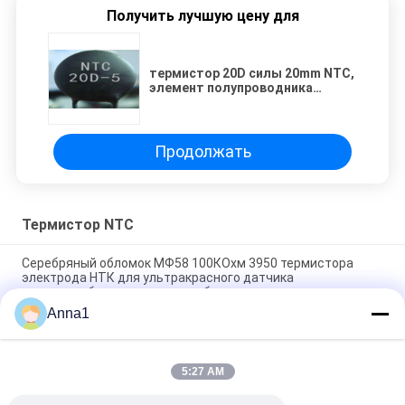
Получить лучшую цену для
термистор 20D силы 20mm NTC,
элемент полупроводника
керамический
Продолжать
Термистор NTC
Серебряный обломок МФ58 100КОхм 3950 термистора
электрода НТК для ультракрасного датчика
термостолбика термометра лба
Anna1
Пластиковый термистор температуры измерения НТК
температуры диода пакета МФ54
5:27 AM
Термистор МФ75-0.2/70 70А 0.2Охм Б2600 11500уФ
керамикового изолятора НТК с краем