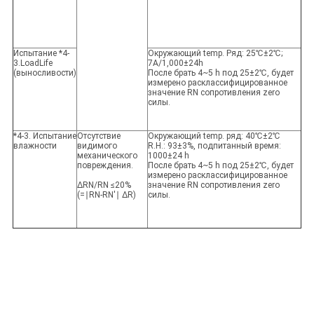
Испытание *4-
Окружающий temp. Ряд: 25℃±2℃;
3.LoadLife
7A/1,000±24h
(выносливости)
После брать 4~5 h под 25±2℃, будет
измерено расклассифицированное
значение RN сопротивления zero
силы.
*4-3. Испытание
Отсутствие
Окружающий temp. ряд: 40℃±2℃
влажности
видимого
R.H.: 93±3%, подпитанный время:
механического
1000±24 h
повреждения.
После брать 4~5 h под 25±2℃, будет
измерено расклассифицированное
ΔRN/RN ≤20%
значение RN сопротивления zero
(=∣RN-RN'∣ ΔR)
силы.