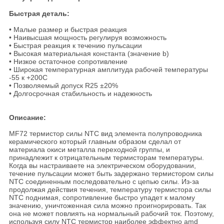
Быстрая деталь:
• Малые размер и быстрая реакция
• Наивысшая мощность регулируя возможность
• Быстрая реакция к течению пульсации
• Высокая материальная константа (значение b)
• Низкое остаточное сопротивление
• Широкая температурная амплитуда рабочей температуры
-55 к +200C
• Позволяемый допуск R25 ±20%
• Долгосрочная стабильность и надежность
Описание:
MF72 термистор силы NTC вид элемента полупроводника
керамического который главным образом сделал от
материала окиси металла переходной группы, и
принадлежит к отрицательным термисторам температуры.
Когда вы настраиваете на электрическом оборудовании,
течение пульсации может быть задержано термистором силы
NTC соединенным последовательно с цепью силы. Из-за
продолжая действия течения, температуру термистора силы
NTC поднимая, сопротивление быстро упадет к малому
значению, уничтоженная сила можно проигнорировать. Так
она не может повлиять на нормальный рабочий ток. Поэтому,
используя силу NTC термистор наиболее эффектно amd