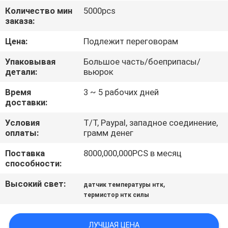
ФАБРИКИ
Количество мин
5000pcs
заказа:
ПРОВЕРКА
Цена:
Подлежит переговорам
КАЧЕСТВА
Упаковывая
Большое часть/боеприпасы/
детали:
вьюрок
СВЯЖИТЕСЬ
Время
3 ~ 5 рабочих дней
доставки:
МЫ
Условия
T/T, Paypal, западное соединение,
оплаты:
грамм денег
НОВОСТИ
Поставка
8000,000,000PCS в месяц
способности:
СПРОСИТЕ
Высокий свет:
,
датчик температуры нтк
ЦИТАТУ
термистор нтк силы
КАРТА
ЛУЧШАЯ ЦЕНА