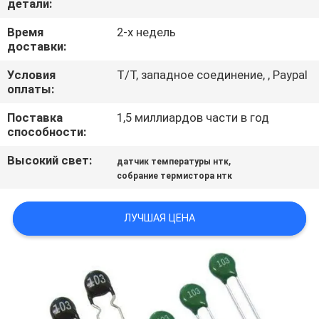
детали:
ФАБРИКИ
Время
2-х недель
доставки:
ПРОВЕРКА
Условия
T/T, западное соединение, , Paypal
КАЧЕСТВА
оплаты:
Поставка
1,5 миллиардов части в год
СВЯЖИТЕСЬ
способности:
МЫ
Высокий свет:
,
датчик температуры нтк
собрание термистора нтк
НОВОСТИ
ЛУЧШАЯ ЦЕНА
СПРОСИТЕ
ЦИТАТУ
КАРТА