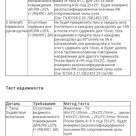
механического
ниже от тела NTC для 3±0.5s.After
повреждения.
recovering4-5h под 25±2℃. Будет измерено
ΔR/RN ≤20%
расклассифицированное значение RN
(=∣RN-RN'∣ ΔR)
сопротивления силы нуля.
(См. Tb IEC68-2-20 /GB2423.28)
3.Strength
Отсутствие
Не будет прикреплять тело и придать силу
терминала
перерыва вне
постепенно к каждому руководству до 10N
руководства
ΔR/RN ≤20%
и после этого сдержать для 10sec, тела
(=∣RN-RN'∣ ΔR)
владением и придать силу к каждому
руководству до 90°slowly на 5N в
направлении оси руководства и после
этого сдержать для 10sec, и будет делать
это в противоположном повторении
направления для другого терминала.
После брать 4~5h под 25±2℃, будет
измерено расклассифицированное
значение RN сопротивления силы нуля.
(См. IEC68-2-21/GB2423.29 Ua/Ub)
Тест надежности
Деталь
Требования
Метод теста
1.Temp.
Отсутствие
Животики: - Tb
Задействуя
видимого
40±3℃/30min→25±2℃/5min→: циклы
испытание
механического
160±3℃/30min→25±2℃/5min: 5times
повреждения.
После брать 4~5 h под 25±2℃, будет
ΔRN/RN ≤20%
измерено расклассифицированное
(=∣RN-RN'∣ ΔR)
значение RN сопротивления силы
нуля.