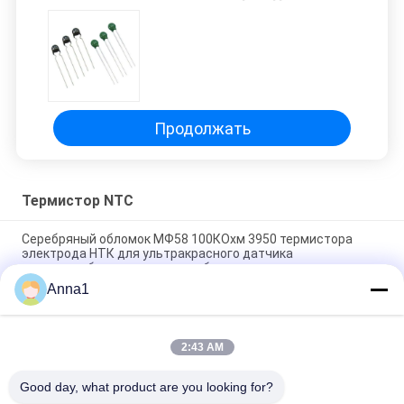
Продолжать
Термистор NTC
Серебряный обломок МФ58 100КОхм 3950 термистора
электрода НТК для ультракрасного датчика
термостолбика термометра лба
Anna1
Пластиковый термистор температуры измерения НТК
температуры диода пакета МФ54
2:43 AM
Термистор МФ75-0.2/70 70А 0.2Охм Б2600 11500уФ
керамикового изолятора НТК с краем
Good day, what product are you looking for?