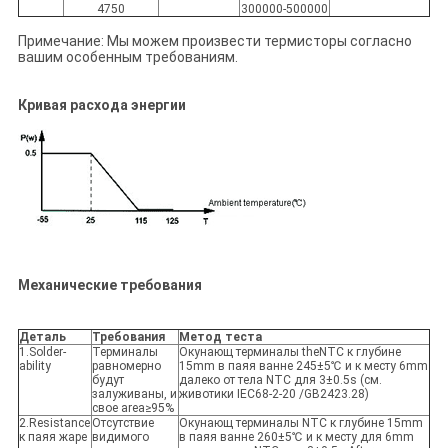
4750
300000-500000
Примечание: Мы можем произвести термисторы согласно
вашим особенным требованиям.
Кривая расхода энергии
Механические требования
Деталь
Требования
Метод теста
1.Solder-
Терминалы
Окунающ терминалы theNTC к глубине
ability
равномерно
15mm в паяя ванне 245±5℃ и к месту 6mm
будут
далеко от тела NTC для 3±0.5s (см.
залуживаны, и
животики IEC68-2-20 /GB2423.28)
свое area≥95%
2.Resistance
Отсутствие
Окунающ терминалы NTC к глубине 15mm
к паяя жаре
видимого
в паяя ванне 260±5℃ и к месту для 6mm