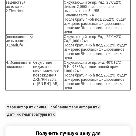
задействуя
Окружающий temp. Ряд: 25℃±2℃.
испытание
Циклы: 2,000times включено-
2.Electrical
выключено: s 5 s/55
Течение теста: 7A
После брать 4~5h под 25±2℃, будет
измерено расклассифицированное
значение RN сопротивления силы
нуля.
(выносливость)
Окружающий temp. Ряд: 25℃±2℃;
испытывать
7A/1,000±24h
3.LoadLife
После брать 4~5 h под 25±2℃, будет
измерено расклассифицированное
значение RN сопротивления силы
нуля.
4. Испытывать
Отсутствие
Окружающий temp. ряд: 40℃±2℃
влажности
видимого
R.H.: 93±3%, подпитанный время:
механического
1000±24 h
повреждения.
После брать 4~5 h под 25±2℃, будет
ΔRN/RN ≤20%
измерено расклассифицированное
(=∣RN-RN'∣ ΔR)
значение RN сопротивления силы
нуля.
термистор нтк силы
собрание термистора нтк
датчик температуры нтк
Получить лучшую цену для