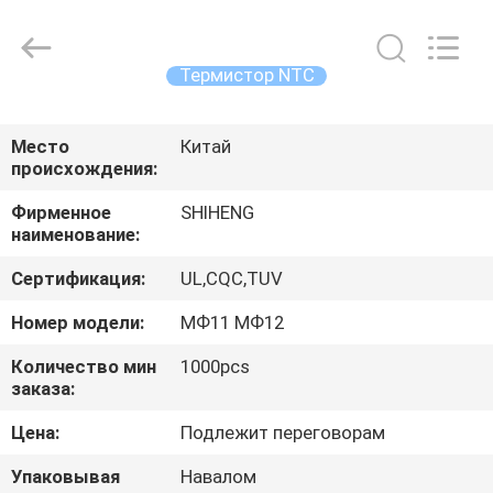
Guangdong
Uchi
Electronics
Co.,Ltd.
All
Термистор NTC
Rights
Reserved.
ДОМ
Место
Китай
происхождения:
ПРОДУКТЫ
Фирменное
SHIHENG
наименование:
ШОУ
Сертификация:
UL,CQC,TUV
VR
Номер модели:
МФ11 МФ12
О
Количество мин
1000pcs
заказа:
НАС
Цена:
Подлежит переговорам
ПУТЕШЕСТВИЕ
Упаковывая
Навалом