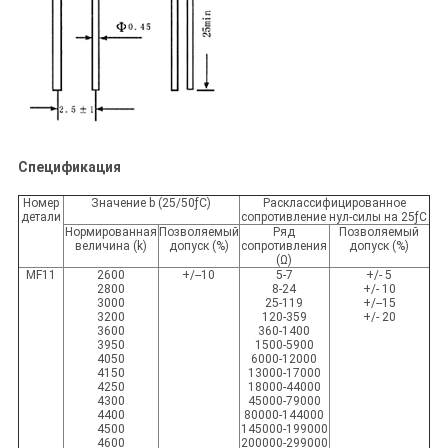
Спецификация
Номер
Значение b (25/50ƒC)
Расклассифицированное
детали
сопротивление нул-силы на 25ƒC
Нормированная
Позволяемый
Ряд
Позволяемый
величина (k)
допуск (%)
сопротивления
допуск (%)
(Ω)
MF11
2600
+/--10
5-7
+/- 5
2800
8-24
+/- 10
3000
25-119
+/--15
3200
120-359
+/- 20
3600
360-1400
3950
1500-5900
4050
6000-12000
4150
13000-17000
4250
18000-44000
4300
45000-79000
4400
80000-144000
4500
145000-199000
4600
200000-299000