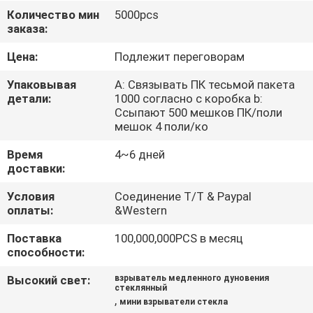
ФАБРИКИ
Количество мин
5000pcs
заказа:
ПРОВЕРКА
Цена:
Подлежит переговорам
КАЧЕСТВА
Упаковывая
A: Связывать ПК тесьмой пакета
детали:
1000 согласно с коробка b:
Ссыпают 500 мешков ПК/поли
СВЯЖИТЕСЬ
мешок 4 поли/ко
МЫ
Время
4~6 дней
доставки:
НОВОСТИ
Условия
Соединение T/T & Paypal
оплаты:
&Western
СПРОСИТЕ
Поставка
100,000,000PCS в месяц
способности:
ЦИТАТУ
Высокий свет:
взрыватель медленного дуновения
стеклянный
КАРТА
,
мини взрыватели стекла