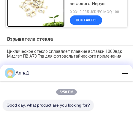
высокого Инруш
керамический
0.03~0.035 USD/PC MOQ:1000pcs
быстродействующий
КОНТАКТЫ
микро-
Взрыватели стекла
Циклическое стекло сплавляет плавкие вставки 1000вдк
Мидгет ПВ А73 Гпв для фотовольтайческого применения
476 серий СМД1140 замедляют взрыватель 1А 250ВАК
Anna1
400ВДК Пико держателя дуновения поверхностный для
освещения СИД
Высокое напряжение 5,500 взрыватель отставания по
5:58 PM
времени взрывателя 500В стеклянной лампы серии
керамический для электропитания
Good day, what product are you looking for?
Популярные категории
Все