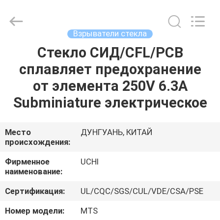
Guangdong
Uchi
Electronics
Co.,Ltd.
All
Взрыватели стекла
Rights
Reserved.
Стекло СИД/CFL/PCB
ДОМ
сплавляет предохранение
ПРОДУКТЫ
от элемента 250V 6.3A
Subminiature электрическое
ШОУ
VR
Место
ДУНГУАНЬ, КИТАЙ
происхождения:
О
Фирменное
UCHI
наименование:
НАС
Сертификация:
UL/CQC/SGS/CUL/VDE/CSA/PSE
ПУТЕШЕСТВИЕ
Номер модели:
MTS