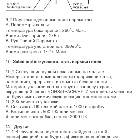
9,2 Порекомендованные паяя параметры
A. Параметры волны:
Температура бака припоя: 260℃ Макс
Время dwell припоя: 2~5s
B. Рук-Припой Параметр:
Температура утюга припоя: 350±5℃
Время разогрева: 1~2 s Макс
10.
Subminiature
упаковывать
взрывателей
10,1 Следующие пункты показанные на ярлыке:
Номер каталога, номинальности (напряжение тока,
настоящие), прерывая тип и метка безопасности.
Материал упаковки соответствует к запросу охраны
окружающей среды ROHS/REACH/HF. И материалы упаковки
не будут иметь химическую реакцию с компонентами.
10,2 Количество упаковки
A: Связывать ПК тесьмой пакета 1000 в коробку
B: Большое часть 500 ПК/поли мешок
4 поли мешка/коробка, вполне 2000 ПК
11. Другие
11,1 В случаеесли неуместность найдена за этой
спецификацией, она будет зафиксирована обоюдным