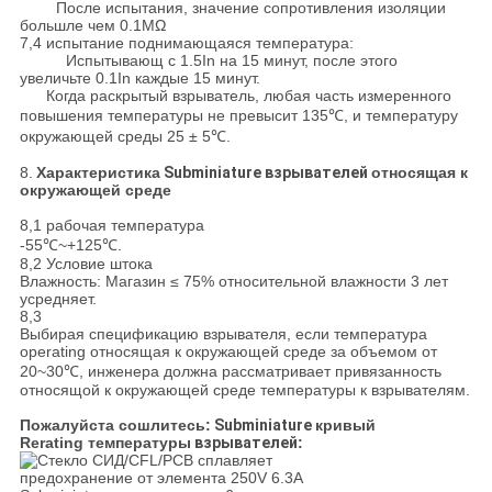
После испытания, значение сопротивления изоляции
большле чем 0.1ΜΩ
7,4 испытание поднимающаяся температура:
Испытывающ с 1.5In на 15 минут, после этого
увеличьте 0.1In каждые 15 минут.
Когда раскрытый взрыватель, любая часть измеренного
повышения температуры не превысит 135℃, и температуру
окружающей среды 25 ± 5℃.
8.
Характеристика
Subminiature взрывателей
относящая к
окружающей среде
8,1 рабочая температура
-55℃~+125℃.
8,2 Условие штока
Влажность: Магазин ≤ 75% относительной влажности 3 лет
усредняет.
8,3
Выбирая спецификацию взрывателя, если температура
operating относящая к окружающей среде за объемом от
20~30℃, инженера должна рассматривает привязанность
относящой к окружающей среде температуры к взрывателям.
Пожалуйста сошлитесь:
Subminiature
кривый
Rerating температуры
взрывателей
: