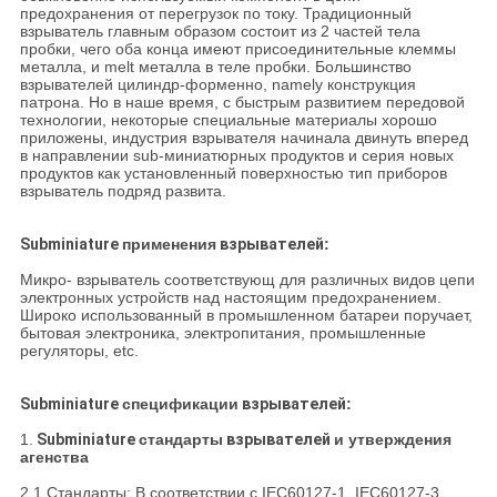
предохранения от перегрузок по току. Традиционный
взрыватель главным образом состоит из 2 частей тела
пробки, чего оба конца имеют присоединительные клеммы
металла, и melt металла в теле пробки. Большинство
взрывателей цилиндр-форменно, namely конструкция
патрона. Но в наше время, с быстрым развитием передовой
технологии, некоторые специальные материалы хорошо
приложены, индустрия взрывателя начинала двинуть вперед
в направлении sub-миниатюрных продуктов и серия новых
продуктов как установленный поверхностью тип приборов
взрыватель подряд развита.
Subminiature
применения
взрывателей
:
Микро- взрыватель соответствующ для различных видов цепи
электронных устройств над настоящим предохранением.
Широко использованный в промышленном батареи поручает,
бытовая электроника, электропитания, промышленные
регуляторы, etc.
Subminiature
спецификации
взрывателей
:
1.
Subminiature
стандарты
взрывателей
и утверждения
агенства
2,1 Стандарты: В соответствии с IEC60127-1, IEC60127-3