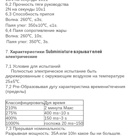
6,2 Прочность тяги руководства
2N на секунды 10±1
6,3 Способность припоя
Волна: 260℃, ≤3s;
Паяя утюг: 350±10℃, ≤1s.
6,4 Паяя сопротивление жары
Волна: 260℃, 10s;
Паяя утюг: 350℃, 3s.
7.
Характеристики
Subminiature взрывателей
электрические
7,1 Условие для испытаний
Полностью электрическое испытание быть
дирижированным с окружающим воздухом на температуре
25±5℃.
7,2 Pre-Образовывая дугу характеристика времени/течения
(пределы)
Классифицировать
Дуя время
210%
2 минута Макс
275%
400 ms~10 s
400%
150 ms~3 s
1000%
госпожа 20 ms~150
7,3 Прерывая номинальность:
Разрывная мощность: 35A или 10In какое бы ни большле.