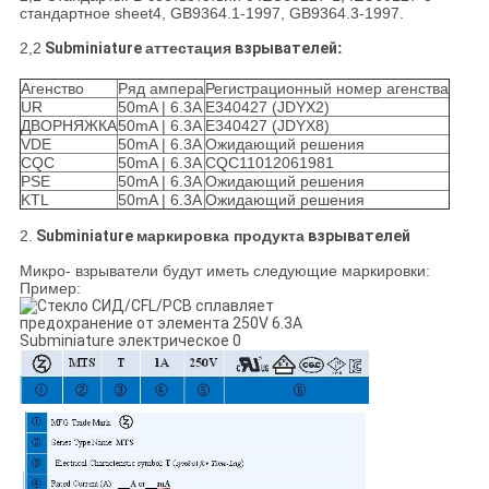
стандартное sheet4, GB9364.1-1997, GB9364.3-1997.
2,2
Subminiature
аттестация
взрывателей
:
Агенство
Ряд ампера
Регистрационный номер агенства
UR
50mA | 6.3A
E340427 (JDYX2)
ДВОРНЯЖКА
50mA | 6.3A
E340427 (JDYX8)
VDE
50mA | 6.3A
Ожидающий решения
CQC
50mA | 6.3A
CQC11012061981
PSE
50mA | 6.3A
Ожидающий решения
KTL
50mA | 6.3A
Ожидающий решения
2.
Subminiature
маркировка продукта
взрывателей
Микро- взрыватели будут иметь следующие маркировки:
Пример: