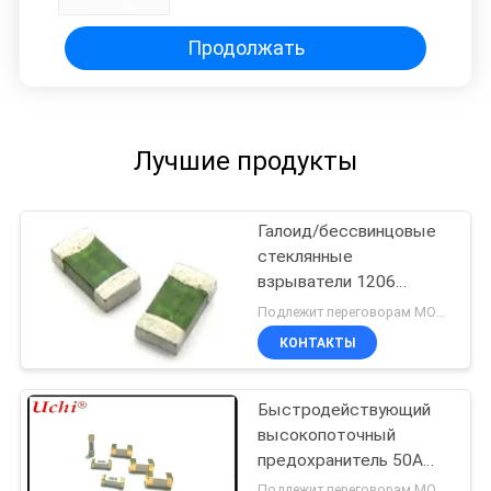
электрическое
Продолжать
Лучшие продукты
Галоид/бессвинцовые
стеклянные
взрыватели 1206
быстро действуя
Подлежит переговорам MOQ:1 вьюрок
поверхностное Маунт
КОНТАКТЫ
сплавляют
Быстродействующий
высокопоточный
предохранитель 50А
12х4,5 мм
Подлежит переговорам MOQ:1000pcs