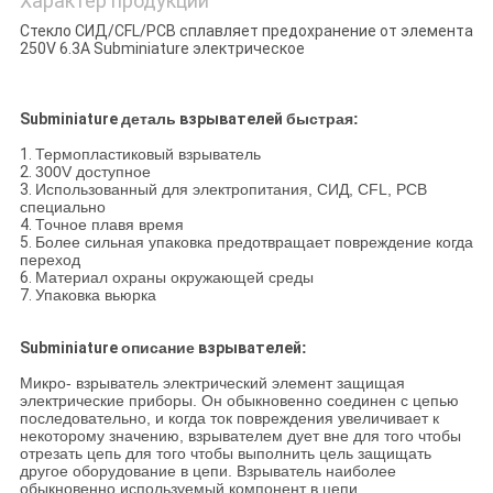
Характер продукции
Стекло СИД/CFL/PCB сплавляет предохранение от элемента
250V 6.3A Subminiature электрическое
Subminiature
деталь
взрывателей
быстрая:
1.
Термопластиковый взрыватель
2.
300V доступное
3.
Использованный для электропитания, СИД, CFL, PCB
специально
4.
Точное плавя время
5.
Более сильная упаковка предотвращает повреждение когда
переход
6.
Материал охраны окружающей среды
7.
Упаковка вьюрка
Subminiature
описание
взрывателей
:
Микро- взрыватель электрический элемент защищая
электрические приборы. Он обыкновенно соединен с цепью
последовательно, и когда ток повреждения увеличивает к
некоторому значению, взрывателем дует вне для того чтобы
отрезать цепь для того чтобы выполнить цель защищать
другое оборудование в цепи. Взрыватель наиболее
обыкновенно используемый компонент в цепи