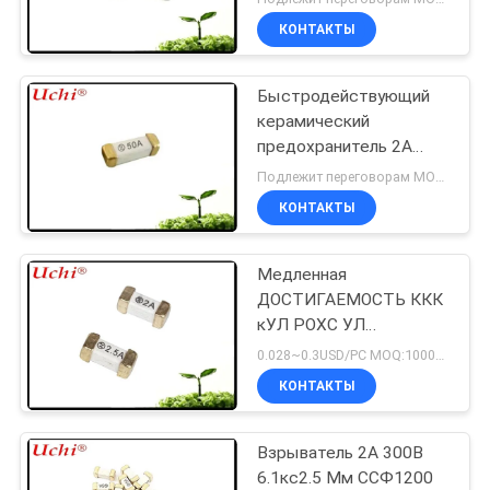
КОНТАКТЫ
Быстродействующий
керамический
предохранитель 2А
250В
Подлежит переговорам MOQ:2000 штук
КОНТАКТЫ
Медленная
ДОСТИГАЕМОСТЬ ККК
кУЛ РОХС УЛ
взрывателей
0.028~0.3USD/PC MOQ:1000pcs
держателя
КОНТАКТЫ
поверхности дуновения
СМД 1808 т 2А 125В
Взрыватель 2А 300В
6.1кс2.5 Мм ССФ1200