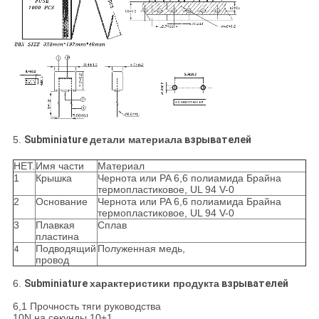
5.
Subminiature
детали материала
взрывателей
НЕТ.
Имя части
Материал
1
Крышка
Чернота или PA 6,6 полиамида Брайна
термопластиковое, UL 94 V-0
2
Основание
Чернота или PA 6,6 полиамида Брайна
термопластиковое, UL 94 V-0
3
Плавкая
Сплав
пластина
Подводящий
Полуженная медь,
4
провод
6.
Subminiature
характеристики продукта
взрывателей
6,1 Прочность тяги руководства
10N на секунды 10±1