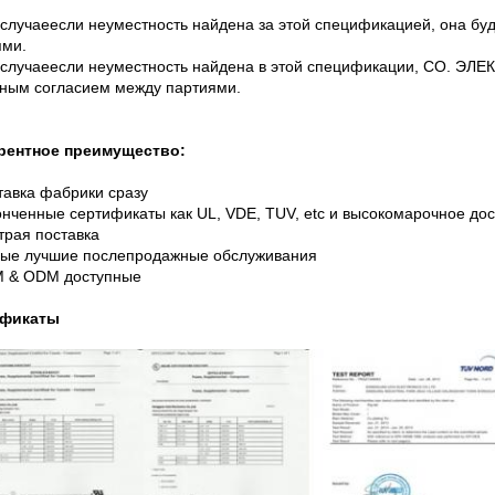
В случаеесли неуместность найдена за этой спецификацией, она б
ями.
 случаеесли неуместность найдена в этой спецификации,
CO. ЭЛЕК
ным согласием между партиями.
рентное преимущество:
тавка фабрики сразу
онченные сертификаты как UL, VDE, TUV, etc и высокомарочное до
трая поставка
ые лучшие послепродажные обслуживания
M & ODM доступные
ификаты