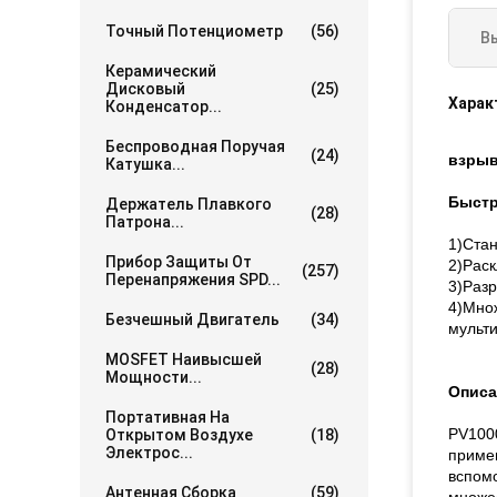
Точный Потенциометр
(56)
В
Керамический
Дисковый
(25)
Харак
Конденсатор...
Беспроводная Поручая
(24)
взрыв
Катушка...
Быстр
Держатель Плавкого
(28)
Патрона...
1)Стан
Прибор Защиты От
2)Рас
(257)
Перенапряжения SPD...
3)Разр
4)Множ
Безчешный Двигатель
(34)
мульт
MOSFET Наивысшей
(28)
Мощности...
Описа
Портативная На
PV1000
Открытом Воздухе
(18)
Электрос...
примен
вспом
Антенная Сборка
(59)