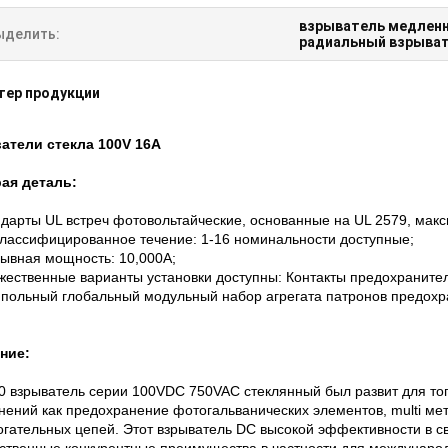
взрыватель медленн
ыделить:
радиальный взрыват
тер продукции
атели стекла 100V 16A
ая деталь:
дарты UL встреч фотовольтайческие, основанные на UL 2579, мак
классифицированное течение: 1-16 номинальности доступные;
ывная мощность: 10,000A;
ественные варианты установки доступны: Контакты предохранител
ипольный глобальный модульный набор агрегата патронов предохр
ние:
 взрыватель серии 100VDC 750VAC стеклянный был развит для тог
ений как предохранение фотогальванических элементов, multi мет
огательных цепей. Этот взрыватель DC высокой эффективности в с