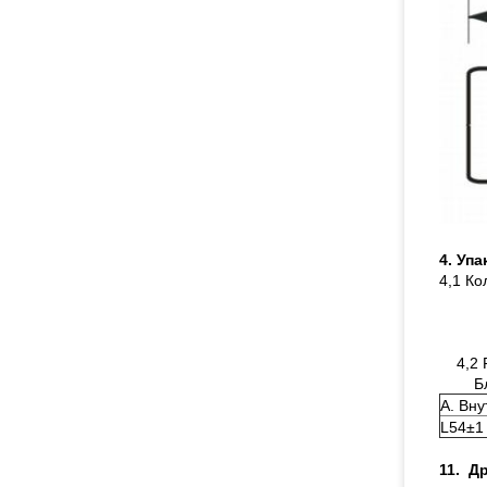
4. Уп
4,1 Ко
4,2
Б
A. Вну
L54±1
11. Д