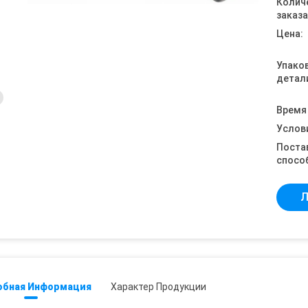
Колич
заказа
Цена:
Упако
детал
Время
Услов
Поста
спосо
Л
обная Информация
Характер Продукции