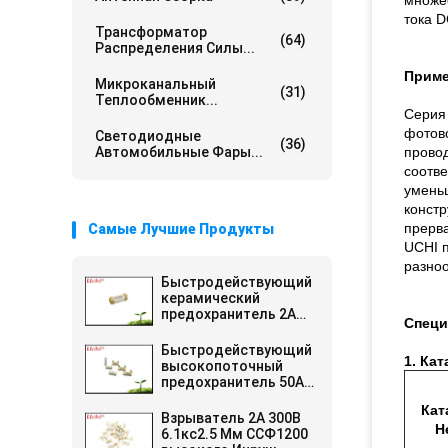
множе
тока D
Трансформатор
(64)
Распределения Силы...
Приме
Микроканальный
(31)
Теплообменник...
Серия
фотово
Светодиодные
(36)
Автомобильные Фары...
провод
соотве
умень
констр
прерва
Самые Лучшие Продукты
UCHI п
разно
Быстродействующий
керамический
предохранитель 2А
Специ
250В
Быстродействующий
1. Кат
высокопоточный
предохранитель 50А
12х4,5 мм
Кат
Взрыватель 2А 300В
Н
6.1кс2.5 Мм ССФ1200