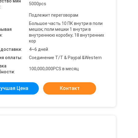
ество мин
5000pcs
:
Подлежит переговорам
Большое часть 10 ПК внутри в поли
вывая
мешок; поли мешки 1 внутри в
и:
внутреннюю коробку; 18 внутренних
кор
 доставки:
4~6 дней
ия оплаты:
Соединение T/T & Paypal &Western
вка
100,000,000PCS в месяц
бности:
учшая Цена
Контакт