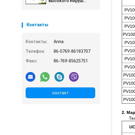
высокого Инруш
керамический
PV10
быстродействующий
микро-
PV10
Контакты
PV10
PV100
Контакты:
Anna
PV10
PV10
Телефон:
86-0769-86183707
PV10
Факс:
86-769-85625751
PV10
PV10
PV10
PV10
контакт
PV10
2. Ма
Те
UC