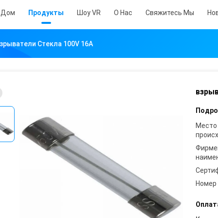
Дом
Продукты
Шоу VR
О Нас
Свяжитесь Мы
Но
зрыватели Стекла 100V 16A
взрыв
Подро
Место
проис
Фирме
наиме
Серти
Номер
Оплат