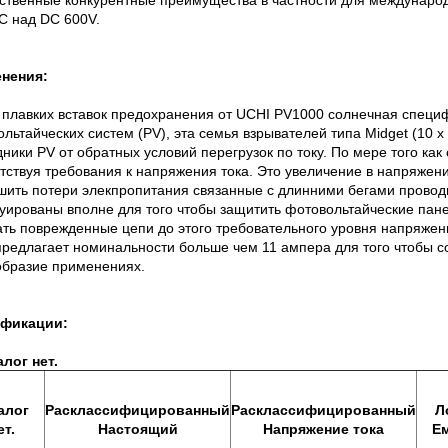
ственные конкурентные преимущества в частности для междунаро
C над DC 600V.
нения:
 плавких вставок предохранения от UCHI PV1000 солнечная специ
льтайческих систем (PV), эта семья взрывателей типа Midget (10 
ники PV от обратных условий перегрузок по току. По мере того ка
тствуя требования к напряжения тока. Это увеличение в напряжен
шить потери элекпропитания связанные с длинними бегами провод
уированы вполне для того чтобы защитить фотовольтайческие пан
ть поврежденные цепи до этого требовательного уровня напряжени
редлагает номинальности больше чем 11 ампера для того чтобы с
образие применениях.
фикации:
алог нет.
алог
Расклассифицированный
Расклассифицированный
Л
ет.
Настоящий
Напряжение тока
Е