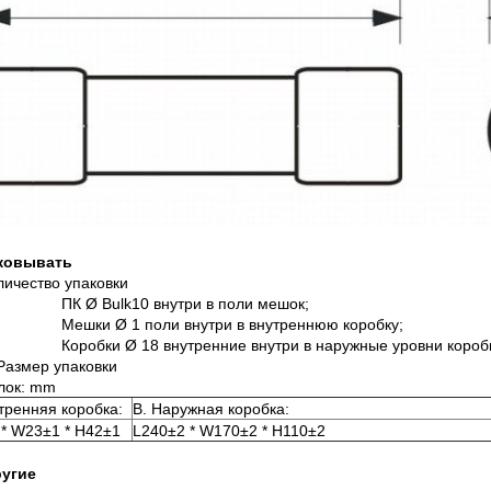
аковывать
личество упаковки
ПК Ø Bulk10 внутри в поли мешок;
Мешки Ø 1 поли внутри в внутреннюю коробку;
Коробки Ø 18 внутренние внутри в наружные уровни коробки
 Размер упаковки
лок: mm
тренняя коробка:
B. Наружная коробка:
 * W23±1 * H42±1
L240±2 * W170±2 * H110±2
ругие