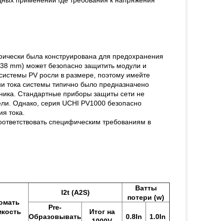
дных применений где требования к напряжения
фически была конструирована для предохранения
x 38 mm) может безопасно защитить модули и
к системы PV росли в размере, поэтому имейте
ии тока системы типично было предназначено
ника. Стандартные приборы защиты сети не
ели. Однако, серия UCHI PV1000 безопасно
я тока.
оответствовать специфическим требованиям в
Ватты
I2t (A2S)
потери (w)
омать
Pre-
мкость
Итог на
Образовывать
0.8In
1.0In