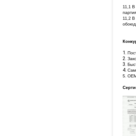
11,1 
парти
11,2 В
обоюд
Конку
1.
Пос
2.
Зак
3.
Быс
4.
Сам
5. OE
Серт