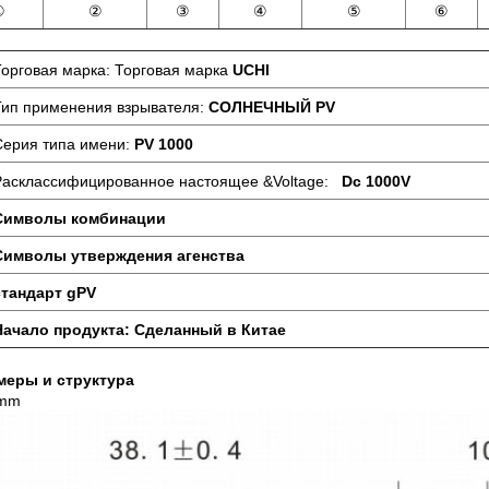
①
②
③
④
⑤
⑥
Торговая марка: Торговая марка
UCHI
Тип применения взрывателя:
СОЛНЕЧНЫЙ PV
Серия типа имени:
PV 1000
Расклассифицированное настоящее &Voltage:
Dc 1000V
Символы комбинации
Символы утверждения агенства
стандарт gPV
Начало продукта: Сделанный в Китае
змеры и структура
 mm