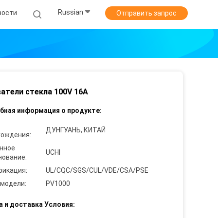
Russian
вости
Отправить запрос
атели стекла 100V 16A
бная информация о продукте:
ДУНГУАНЬ, КИТАЙ
хождения:
нное
UCHI
нование:
фикация:
UL/CQC/SGS/CUL/VDE/CSA/PSE
 модели:
PV1000
а и доставка Условия: