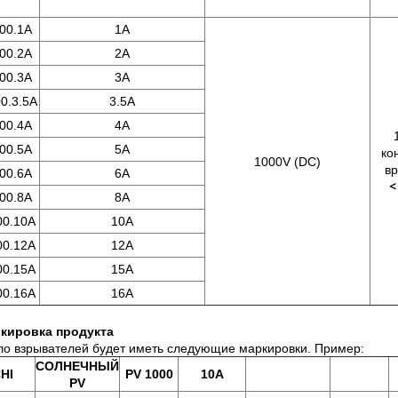
00.1A
1A
00.2A
2A
00.3A
3A
0.3.5A
3.5A
00.4A
4A
00.5A
5A
ко
1000V (DC)
в
00.6A
6A
<
00.8A
8A
00.10A
10A
00.12A
12A
00.15A
15A
00.16A
16A
ркировка продукта
ло взрывателей будет иметь следующие маркировки. Пример:
СОЛНЕЧНЫЙ
HI
PV 1000
10A
PV