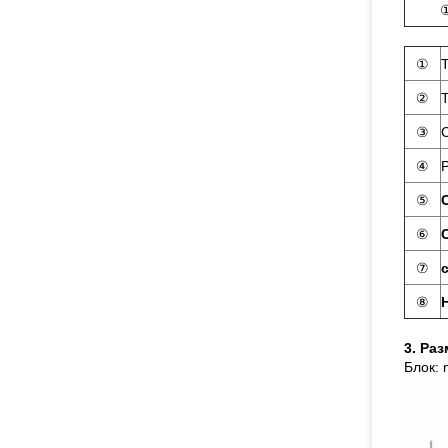
①
②
③
④
⑤
⑥
⑦
⑧
3. Ра
Блок: