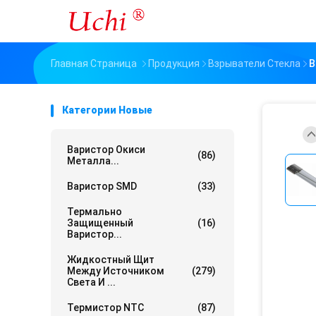
Главная Страница
Продукция
Взрыватели Стекла
В
Категории Новые
Варистор Окиси
(86)
Металла...
Варистор SMD
(33)
Термально
Защищенный
(16)
Варистор...
Жидкостный Щит
Между Источником
(279)
Света И ...
Термистор NTC
(87)