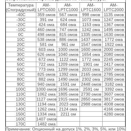
Температура
AM-
AM-
AM-
AM-
(Стоградусный)
LPTC600
LPTC1000
LPTC1600
LPTC2000
-40C
359 омов
567 омов
998 омов
1135 омов
-30C
391 ом
624 ома
1073 ома
1247 омов
-20C
424 ома
684 ома
1153 ома
1367 омов
-10C
460 омов
747 омов
1242 ома
1495 омов
0C
498 омов
815 омов
1335 омов
1630 омов
10C
538 омов
886 омов
1437 омов
1772 ома
20C
581 ом
961 ом
1547 омов
1922 ома
25C
603 ома
1000 омов
1600 омов
2000 омов
30C
626 омов
1040 омов
1654 ома
2080 омов
40C
672 ома
1122 ома
1772 ома
2245 омов
50C
722 ома
1209 омов
1901 ом
2417 омов
60C
773 ома
1299 омов
2033 ома
2597 омов
70C
825 омов
1392 ома
2165 омов
2785 омов
80C
882 ома
1490 омов
2302 ома
2980 омов
90C
940 омов
1591 ом
2448 омов
3182 ома
100C
1000 омов
1696 омов
2591 ом
3392 ома
110C
1062 ома
1805 омов
2730 омов
3607 омов
120C
1127 омов
1915 омов
2850 омов
3817 омов
130C
1194 ома
2023 ома
2988 омов
4008 омов
140C
1262 ома
2124 ома
4166 омов
150C
1334 ома
2211 ом
4280 омов
160C
1407 омов
170C
1482 ома
Примечание: Опционный на допуск 1%, 2%, 3%, 5%, или 10%