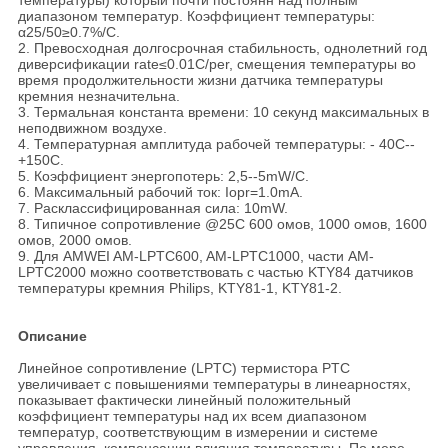
температуры) который почти постоянн над полным
диапазоном температур. Коэффициент температуры:
α25/50≥0.7%/C.
2. Превосходная долгосрочная стабильность, однолетний год
диверсификации rate≤0.01C/per, смещения температуры во
время продолжительности жизни датчика температуры
кремния незначительна.
3. Термальная константа времени: 10 секунд максимальных в
неподвижном воздухе.
4. Температурная амплитуда рабочей температуры: - 40C--
+150C.
5. Коэффициент энергопотерь: 2,5--5mW/C.
6. Максимальный рабочий ток: Iopr=1.0mA.
7. Расклассифицированная сила: 10mW.
8. Типичное сопротивление @25C 600 омов, 1000 омов, 1600
омов, 2000 омов.
9. Для AMWEI AM-LPTC600, AM-LPTC1000, части AM-
LPTC2000 можно соответствовать с частью KTY84 датчиков
температуры кремния Philips, KTY81-1, KTY81-2.
Описание
Линейное сопротивление (LPTC) термистора PTC
увеличивает с повышениями температуры в линеарностях,
показывает фактически линейный положительный
коэффициент температуры над их всем диапазоном
температур, соответствующим в измерении и системе