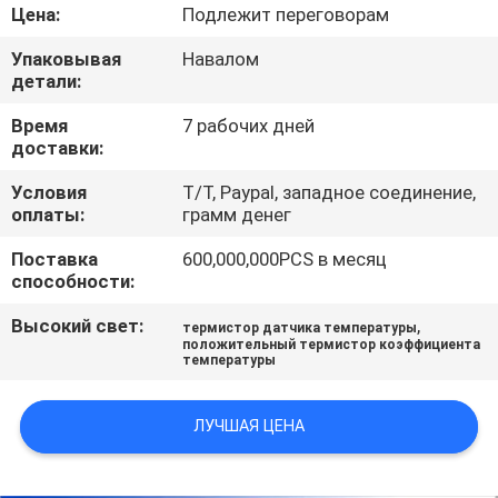
ФАБРИКИ
Цена:
Подлежит переговорам
Упаковывая
Навалом
ПРОВЕРКА
детали:
КАЧЕСТВА
Время
7 рабочих дней
доставки:
СВЯЖИТЕСЬ
Условия
T/T, Paypal, западное соединение,
оплаты:
грамм денег
МЫ
Поставка
600,000,000PCS в месяц
способности:
НОВОСТИ
Высокий свет:
,
термистор датчика температуры
положительный термистор коэффициента
температуры
СПРОСИТЕ
ЦИТАТУ
ЛУЧШАЯ ЦЕНА
КАРТА