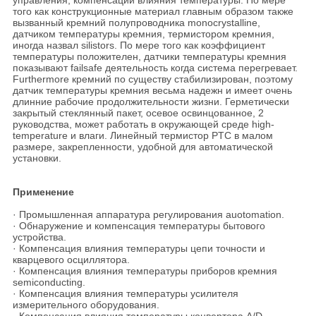
управления, компенсации влияния температуры. По мере
того как конструкционные материал главным образом также
вызванный кремний полупроводника monocrystalline,
датчиком температуры кремния, термистором кремния,
иногда назвал silistors. По мере того как коэффициент
температуры положителен, датчики температуры кремния
показывают failsafe деятельность когда система перегревает.
Furthermore кремний по существу стабилизирован, поэтому
датчик температуры кремния весьма надежн и имеет очень
длинние рабочие продолжительности жизни. Герметически
закрытый стеклянный пакет, осевое освинцованное, 2
руководства, может работать в окружающей среде high-
temperature и влаги. Линейный термистор PTC в малом
размере, закрепленности, удобной для автоматической
установки.
Применение
· Промышленная аппаратура регулирования auotomation.
· Обнаружение и компенсация температуры бытового
устройства.
· Компенсация влияния температуры цепи точности и
кварцевого осциллятора.
· Компенсация влияния температуры приборов кремния
semiconducting.
· Компенсация влияния температуры усилителя
измерительного оборудования.