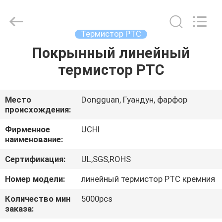
Guangdong
Uchi
Electronics
Co.,Ltd.
All
Термистор PTC
Rights
Reserved.
Покрынный линейный
ДОМ
термистор PTC
ПРОДУКТЫ
Место
Dongguan, Гуандун, фарфор
происхождения:
ШОУ
VR
Фирменное
UCHI
наименование:
Сертификация:
UL,SGS,ROHS
О
НАС
Номер модели:
линейный термистор PTC кремния
Количество мин
5000pcs
заказа:
ПУТЕШЕСТВИЕ