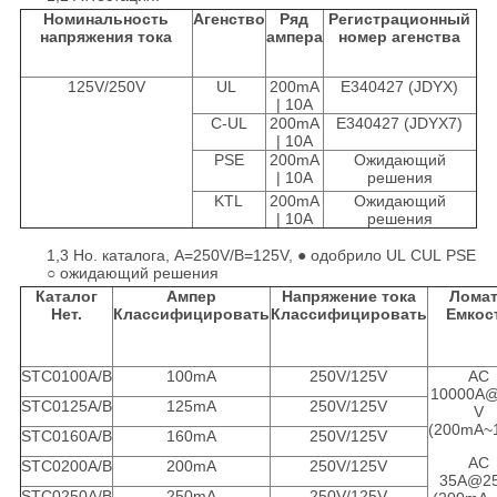
Номинальность
Агенство
Ряд
Регистрационный
напряжения тока
ампера
номер агенства
125V/250V
UL
200mA
E340427 (JDYX)
| 10A
C-UL
200mA
E340427 (JDYX7)
| 10A
PSE
200mA
Ожидающий
| 10A
решения
KTL
200mA
Ожидающий
| 10A
решения
1,3 Но. каталога, A=250V/B=125V, ● одобрило UL CUL PSE
○ ожидающий решения
Каталог
Ампер
Напряжение тока
Лома
Нет.
Классифицировать
Классифицировать
Емкос
STC0100A/B
100mA
250V/125V
AC
10000A
STC0125A/B
125mA
250V/125V
V
(200mA~1
STC0160A/B
160mA
250V/125V
AC
STC0200A/B
200mA
250V/125V
35A@2
STC0250A/B
250mA
250V/125V