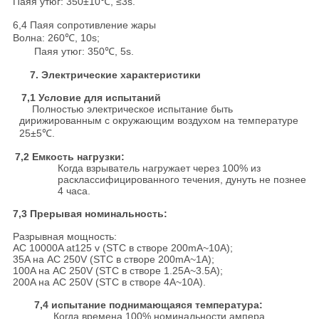
Паяя утюг: 350±10℃, ≤3s.
6,4 Паяя сопротивление жары
Волна: 260℃, 10s;
Паяя утюг: 350℃, 5s.
7. Электрические характеристики
7,1 Условие для испытаний
Полностью электрическое испытание быть
дирижированным с окружающим воздухом на температуре
25±5℃.
7,2 Емкость нагрузки:
Когда взрыватель нагружает через 100% из
расклассифицированного течения, дунуть не познее
4 часа.
7,3 Прерывая номинальность:
Разрывная мощность:
AC 10000A at125 v (STC в створе 200mA~10A);
35A на AC 250V (STC в створе 200mA~1A);
100A на AC 250V (STC в створе 1.25A~3.5A);
200A на AC 250V (STC в створе 4A~10A).
7,4 испытание поднимающаяся температура:
Когда времена 100% номинальности ампера