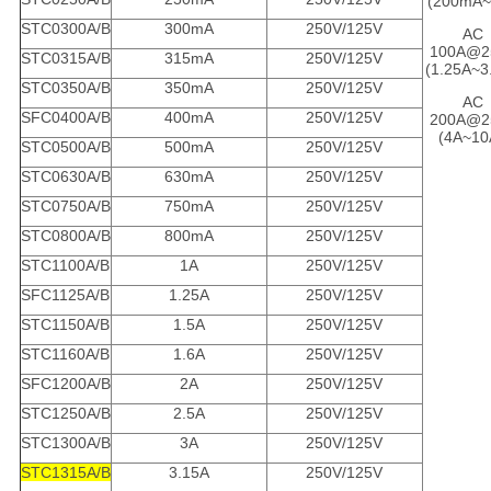
(200mA~
STC0300A/B
300mA
250V/125V
AC
100A@2
STC0315A/B
315mA
250V/125V
(1.25A~3
STC0350A/B
350mA
250V/125V
AC
SFC0400A/B
400mA
250V/125V
200A@2
(4A~10
STC0500A/B
500mA
250V/125V
STC0630A/B
630mA
250V/125V
STC0750A/B
750mA
250V/125V
STC0800A/B
800mA
250V/125V
STC1100A/B
1A
250V/125V
SFC1125A/B
1.25A
250V/125V
STC1150A/B
1.5A
250V/125V
STC1160A/B
1.6A
250V/125V
SFC1200A/B
2A
250V/125V
STC1250A/B
2.5A
250V/125V
STC1300A/B
3A
250V/125V
STC1315A/B
3.15A
250V/125V