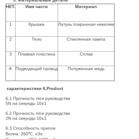
5. Материальные детали
НЕТ.
Имя части
Материал
1
Крышка
Латунь покрынная никелем
2
Тело
Стеклянная лампа
3
Плавкая пластина
Сплав
④
Подводящий провод
Полуженная медь
характеристики 6.Product
6,1 Прочность тяги руководства
5N на секунды 10±1
6,2 Прочность тяги руководства
2N на секунды 10±1
6,3 Способность припоя
Волна: 260℃, ≤3s;