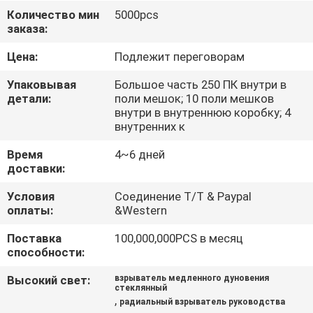
ФАБРИКИ
Количество мин
5000pcs
заказа:
ПРОВЕРКА
Цена:
Подлежит переговорам
КАЧЕСТВА
Упаковывая
Большое часть 250 ПК внутри в
детали:
поли мешок; 10 поли мешков
внутри в внутреннюю коробку; 4
СВЯЖИТЕСЬ
внутренних к
МЫ
Время
4~6 дней
доставки:
НОВОСТИ
Условия
Соединение T/T & Paypal
оплаты:
&Western
СПРОСИТЕ
Поставка
100,000,000PCS в месяц
способности:
ЦИТАТУ
Высокий свет:
взрыватель медленного дуновения
стеклянный
КАРТА
,
радиальный взрыватель руководства