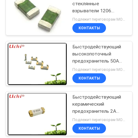
стеклянные
взрыватели 1206
быстро действуя
Подлежит переговорам MOQ:1 вьюрок
поверхностное Маунт
КОНТАКТЫ
сплавляют
Быстродействующий
высокопоточный
предохранитель 50А
12х4,5 мм
Подлежит переговорам MOQ:1000pcs
КОНТАКТЫ
Быстродействующий
керамический
предохранитель 2А
250В
Подлежит переговорам MOQ:2000 штук
КОНТАКТЫ