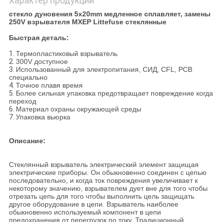
Характер продукции
стекло дуновения 5x20mm медленное сплавляет, замены
250V взрывателя MXEP Littefuse стеклянные
Быстрая деталь:
1.
Термопластиковый взрыватель
2.
300V доступное
3.
Использованный для электропитания, СИД, CFL, PCB
специально
4.
Точное плавя время
5.
Более сильная упаковка предотвращает повреждение когда
переход
6.
Материал охраны окружающей среды
7.
Упаковка вьюрка
Описание:
Стеклянный взрыватель электрический элемент защищая
электрические приборы. Он обыкновенно соединен с цепью
последовательно, и когда ток повреждения увеличивает к
некоторому значению, взрывателем дует вне для того чтобы
отрезать цепь для того чтобы выполнить цель защищать
другое оборудование в цепи. Взрыватель наиболее
обыкновенно используемый компонент в цепи
предохранения от перегрузок по току. Традиционный