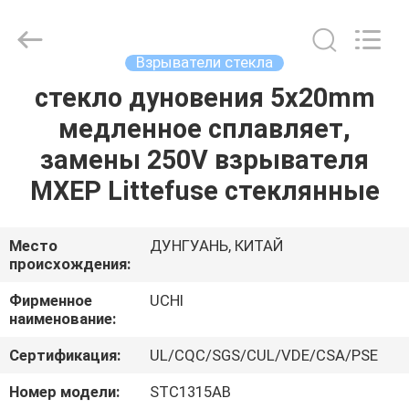
Guangdong
Uchi
Electronics
Co.,Ltd.
All
Взрыватели стекла
Rights
Reserved.
стекло дуновения 5x20mm
ДОМ
медленное сплавляет,
ПРОДУКТЫ
замены 250V взрывателя
MXEP Littefuse стеклянные
ШОУ
VR
Место
ДУНГУАНЬ, КИТАЙ
происхождения:
О
Фирменное
UCHI
наименование:
НАС
Сертификация:
UL/CQC/SGS/CUL/VDE/CSA/PSE
ПУТЕШЕСТВИЕ
Номер модели:
STC1315AB