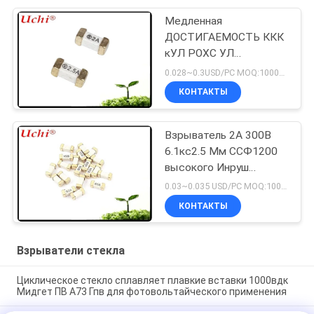
Медленная
ДОСТИГАЕМОСТЬ ККК
кУЛ РОХС УЛ
взрывателей
0.028~0.3USD/PC MOQ:1000pcs
держателя
КОНТАКТЫ
поверхности дуновения
СМД 1808 т 2А 125В
Взрыватель 2А 300В
6.1кс2.5 Мм ССФ1200
высокого Инруш
керамический
0.03~0.035 USD/PC MOQ:1000pcs
быстродействующий
КОНТАКТЫ
микро-
Взрыватели стекла
Циклическое стекло сплавляет плавкие вставки 1000вдк
Мидгет ПВ А73 Гпв для фотовольтайческого применения