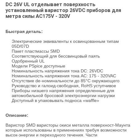
DC 26V UL отделывает поверхность
установленный варистор 26VDC приборов для
метра силы AC175V - 320V
Быстрая деталь:
Электрические эквиваленты к освинцованным типам
05D/07D
Пакет пластмассы SMD
Соответствующий для бессвинцовый паять
Одобренный UL
Модели PSpice доступные
Номинальность напряжения тока DC: 26VDC
Номинальность напряжения тока AC: 175 - 320VAC
Отсутствие de-номинальности до 85°C окружающего
Руководство и галоид-свободная, RoHS уступчивое
Приборы низшего напряжения определенные для
автомобильной бросовой электроэнергии нагрузки
Доступный в упаковывать подноса «waffle»
Описание:
Варистор SMD варисторы окиси металла поверхност-Маунта
которые использованы в применениях требуя возможности
высок-энергии и переходного течения. Части