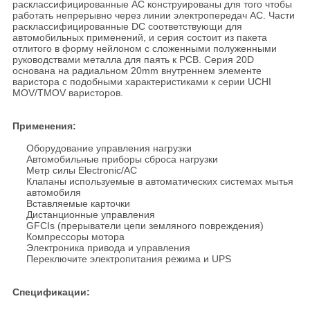
расклассифицированные AC конструированы для того чтобы
работать непрерывно через линии электропередач AC. Части
расклассифицированные DC соответствующи для
автомобильных применений, и серия состоит из пакета
отлитого в форму нейлоном с сложенными полуженными
руководствами металла для паять к PCB. Серия 20D
основана на радиальном 20mm внутреннем элементе
варистора с подобными характеристиками к серии UCHI
MOV/TMOV варисторов.
Применения:
Оборудование управления нагрузки
Автомобильные приборы сброса нагрузки
Метр силы Electronic/AC
Клапаны используемые в автоматических системах мытья
автомобиля
Вставляемые карточки
Дистанционные управления
GFCIs (прерыватели цепи земляного повреждения)
Компрессоры мотора
Электроника привода и управления
Переключите электропитания режима и UPS
Спецификации: