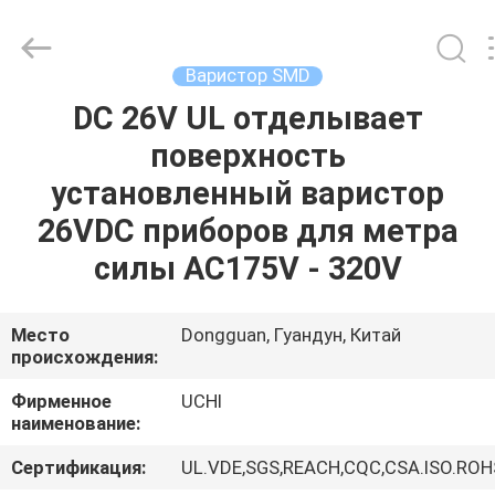
Guangdong
Uchi
Electronics
Co.,Ltd.
All
Варистор SMD
Rights
Reserved.
DC 26V UL отделывает
ДОМ
поверхность
ПРОДУКТЫ
установленный варистор
26VDC приборов для метра
ШОУ
силы AC175V - 320V
VR
Место
Dongguan, Гуандун, Китай
происхождения:
О
НАС
Фирменное
UCHI
наименование:
ПУТЕШЕСТВИЕ
Сертификация:
UL.VDE,SGS,REACH,CQC,CSA.ISO.ROH