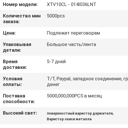
ФАБРИКИ
Номер модели:
XTV10CL - 014I036LNT
Количество мин
5000pcs
ПРОВЕРКА
заказа:
КАЧЕСТВА
Цена:
Подлежит переговорам
Упаковывая
Большое часть/лента
СВЯЖИТЕСЬ
детали:
МЫ
Время
5-7 дней
доставки:
НОВОСТИ
Условия
T/T, Paypal, западное соединение, 
оплаты:
денег
СПРОСИТЕ
Поставка
5000,000,000PCS в месяц
способности:
ЦИТАТУ
Высокий свет:
,
поверхностный варистор держателя
Варистор окиси металла
КАРТА