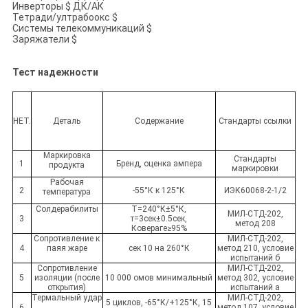
Инверторы $ ДК/АК
Тетради/ултрабоокс $
Системы телекоммуникаций $
Заряжатели $
Тест надежности
НЕТ.
Деталь
Содержание
Стандарты ссылки
Маркировка
Стандарты
1
Бренд, оценка ампера
продукта
маркировки
Рабочая
2
-55°К к 125°К
ИЭК60068-2-1/2
температура
Солдерабилиты
Т=240°К±5°К,
МИЛ-СТД-202,
3
т=3сек±0.5сек,
метод 208
Ковераге≥95%
Сопротивление к
МИЛ-СТД-202,
4
паяя жаре
сек 10 на 260°К
метод 210, условие
испытаний б
Сопротивление
МИЛ-СТД-202,
5
изоляции (после
10 000 омов минимальный
метод 302, условие
открытия)
испытаний а
Термальный удар
МИЛ-СТД-202,
5 циклов, -65°К/+125°К, 15
6
метод 107, условие