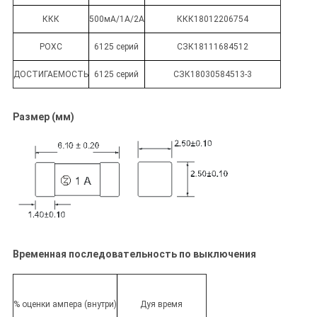
ККК
500мА/1А/2А
ККК18012206754
РОХС
6125 серий
СЗК18111684512
ДОСТИГАЕМОСТЬ
6125 серий
СЗК18030584513-3
Размер (мм)
Временная последовательность по выключения
% оценки ампера (внутри)
Дуя время