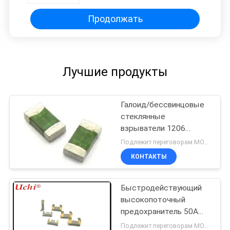
предохранения от перегрузок по
току
Продолжать
Лучшие продукты
Галоид/бессвинцовые
стеклянные
взрыватели 1206
быстро действуя
Подлежит переговорам MOQ:1 вьюрок
поверхностное Маунт
КОНТАКТЫ
сплавляют
Быстродействующий
высокопоточный
предохранитель 50А
12х4,5 мм
Подлежит переговорам MOQ:1000pcs