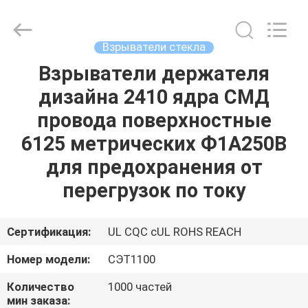
Guangdong
Uchi
Electronics
Co.,Ltd.
All
Взрыватели стекла
Rights
Reserved.
Взрыватели держателя
ДОМ
дизайна 2410 ядра СМД
ПРОДУКТЫ
провода поверхностные
6125 метрических Ф1А250В
ШОУ
для предохранения от
VR
перегрузок по току
О
Сертификация:
UL CQC cUL ROHS REACH
НАС
Номер модели:
СЭТ1100
Количество
1000 частей
ПУТЕШЕСТВИЕ
мин заказа: