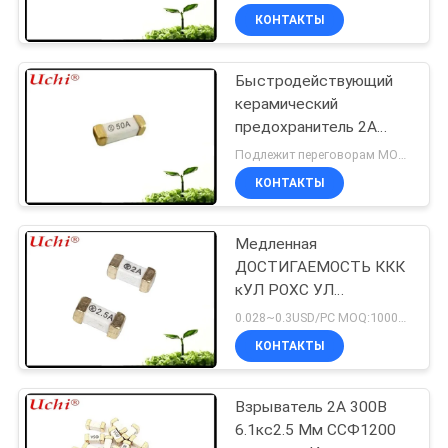
КОНТАКТЫ
Быстродействующий
керамический
предохранитель 2А
250В
Подлежит переговорам MOQ:2000 штук
КОНТАКТЫ
Медленная
ДОСТИГАЕМОСТЬ ККК
кУЛ РОХС УЛ
взрывателей
0.028~0.3USD/PC MOQ:1000pcs
держателя
КОНТАКТЫ
поверхности дуновения
СМД 1808 т 2А 125В
Взрыватель 2А 300В
6.1кс2.5 Мм ССФ1200