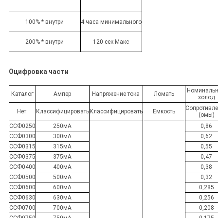
100% * внутри
4 часа минимального
200% * внутри
120 сек Макс
Оцифровка части
Номиналь
Каталог
Ампер
Напряжение тока
Ломать
холод
Сопротивле
Нет.
Классифицировать
Классифицировать
Емкость
(омы)
ССФ0250
250мА
0,86
ССФ0300
300мА
0,62
ССФ0315
315мА
0,55
ССФ0375
375мА
0,47
ССФ0400
400мА
0,38
ССФ0500
500мА
0,32
ССФ0600
600мА
0,285
ССФ0630
630мА
0,256
ССФ0700
700мА
0,208
ССФ0750
750мА
0,175