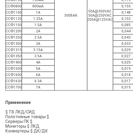
ССФ0800
800мА
0,155
50A@300VAC
ССФ1100
1А
0,148
300ВАК
50A@250VAC
ССФ1125
1.25А
0,102
200A@125VAC
ССФ1150
1.5А
0,085
ССФ1200
2А
0,044
ССФ1250
2.5А
0,043
ССФ1300
3А
0,033
ССФ1315
3.15А
0,029
ССФ1350
3.5А
0,027
ССФ1400
4А
0,025
ССФ1500
5А
0,019
ССФ1600
6А
0,018
ССФ1630
6.3А
0,017
ССФ1700
7А
0,015
Применение
$ ТВ ЛКД/СИД
Полотняные товары $
Серверы ПК $
Мониторы $ ЛКД
Конвертеры $ ДК/ДК