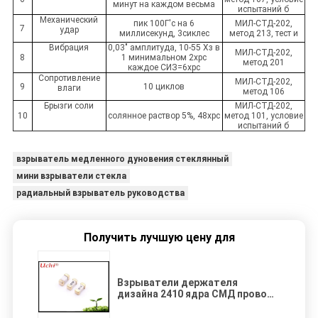
минут на каждом весьма
испытаний б
Механический
пик 100Г'с на 6
МИЛ-СТД-202,
7
удар
миллисекунд, 3сиклес
метод 213, тест и
Вибрация
0,03" амплитуда, 10-55 Хз в
МИЛ-СТД-202,
8
1 минимальном 2хрс
метод 201
каждое СИЗ=6хрс
Сопротивление
МИЛ-СТД-202,
9
10 циклов
влаги
метод 106
Брызги соли
МИЛ-СТД-202,
10
солянное раствор 5%, 48хрс
метод 101, условие
испытаний б
взрыватель медленного дуновения стеклянный
мини взрыватели стекла
радиальный взрыватель руководства
Получить лучшую цену для
Взрыватели держателя
дизайна 2410 ядра СМД провода
поверхностные 6125
метрических Ф1А250В для