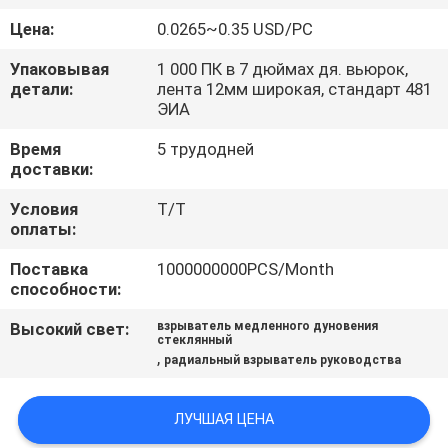
ФАБРИКИ
Цена:
0.0265~0.35 USD/PC
Упаковывая
1 000 ПК в 7 дюймах дя. вьюрок,
ПРОВЕРКА
детали:
лента 12мм широкая, стандарт 481
КАЧЕСТВА
ЭИА
Время
5 трудодней
доставки:
СВЯЖИТЕСЬ
МЫ
Условия
T/T
оплаты:
НОВОСТИ
Поставка
1000000000PCS/Month
способности:
Высокий свет:
взрыватель медленного дуновения
СПРОСИТЕ
стеклянный
,
радиальный взрыватель руководства
ЦИТАТУ
ЛУЧШАЯ ЦЕНА
КАРТА