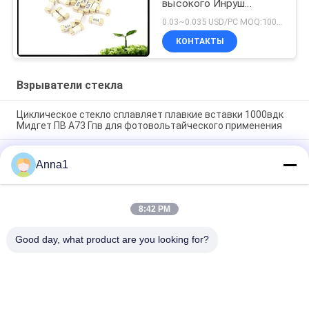
высокого Инруш
керамический
0.03~0.035 USD/PC MOQ:1000pcs
быстродействующий
КОНТАКТЫ
микро-
Взрыватели стекла
Циклическое стекло сплавляет плавкие вставки 1000вдк
Мидгет ПВ А73 Гпв для фотовольтайческого применения
476 серий СМД1140 замедляют взрыватель 1А 250ВАК
Anna1
400ВДК Пико держателя дуновения поверхностный для
освещения СИД
Высокое напряжение 5,500 взрыватель отставания по
8:42 PM
времени взрывателя 500В стеклянной лампы серии
керамический для электропитания
Good day, what product are you looking for?
Популярные категории
Все
Варистор Окиси 