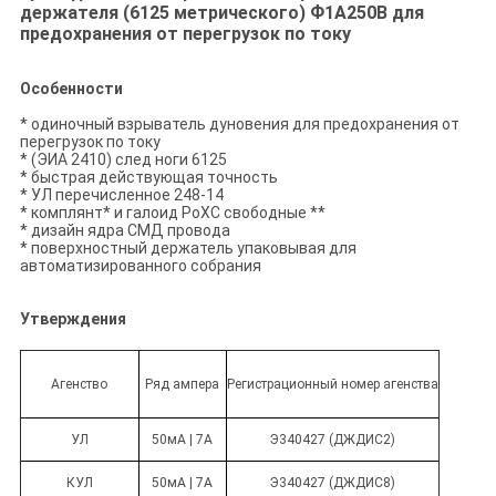
держателя (6125 метрического) Ф1А250В для
предохранения от перегрузок по току
Особенности
* одиночный взрыватель дуновения для предохранения от
перегрузок по току
* (ЭИА 2410) след ноги 6125
* быстрая действующая точность
* УЛ перечисленное 248-14
* комплянт* и галоид РоХС свободные **
* дизайн ядра СМД провода
* поверхностный держатель упаковывая для
автоматизированного собрания
Утверждения
Агенство
Ряд ампера
Регистрационный номер агенства
УЛ
50мА | 7А
Э340427 (ДЖДИС2)
КУЛ
50мА | 7А
Э340427 (ДЖДИС8)