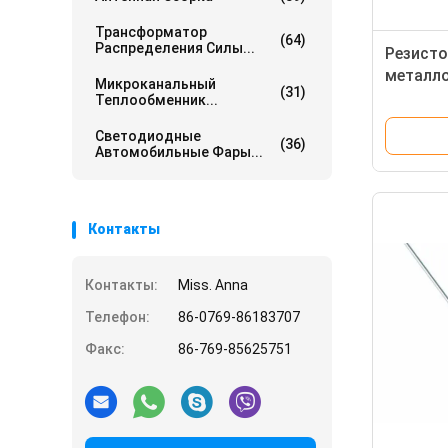
Трансформатор
(64)
Распределения Силы...
Резисто
металл
Микроканальный
(31)
электро
Теплообменник...
высокой
Светодиодные
(36)
Автомобильные Фары...
Контакты
Контакты:
Miss. Anna
Телефон:
86-0769-86183707
Факс:
86-769-85625751