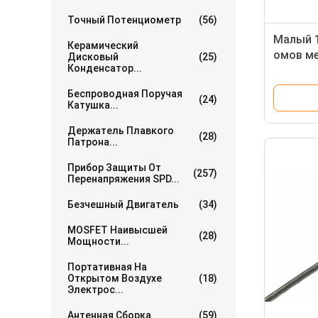
Точный Потенциометр
(56)
Малый 1
Керамический
омов м
Дисковый
(25)
Конденсатор...
резисто
Беспроводная Поручая
(24)
Катушка...
Держатель Плавкого
(28)
Патрона...
Прибор Защиты От
(257)
Перенапряжения SPD...
Безчешный Двигатель
(34)
MOSFET Наивысшей
(28)
Мощности...
Портативная На
Открытом Воздухе
(18)
Электрос...
Антенная Сборка
(59)