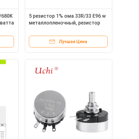
/680K
5 резистор 1% ома 33R/33 E96 w
 ватта
металлопленочный, резистор
окиси металла
Лучшая Цена