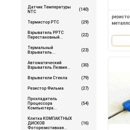
Датчик Температуры
(140)
NTC
резисто
Термистор PTC
(29)
металло
резисто
Взрыватель PPTC
(22)
Перестановный...
Термальный
(23)
Взрыватель...
Автоматический
(30)
Взрыватель Лезвия...
Взрыватели Стекла
(79)
Резистор Фильма
(27)
Прохладитель
Процессора
(54)
Компьютера...
Клетка КОМПАКТНЫХ
ДИСКОВ
(16)
Фоторезистивная...