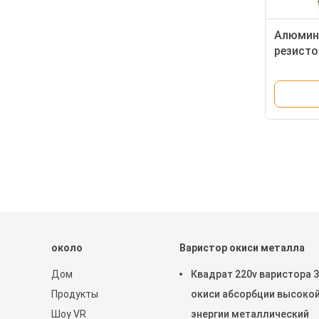
Алюмин
резист
углерод
сопроти
около
Варистор окиси металла
Дом
Квадрат 220v варистора 
Продукты
окиси абсорбции высоко
Шоу VR
энергии металлический