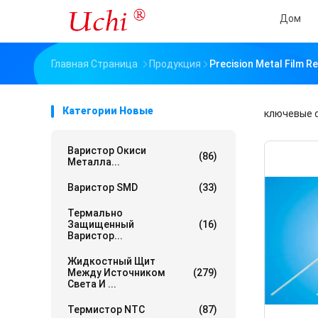
Дом
Главная Страница
Продукция
Precision Metal Film 
Категории Новые
ключевые 
Варистор Окиси
(86)
Металла...
Варистор SMD
(33)
Термально
Защищенный
(16)
Варистор...
Жидкостный Щит
Между Источником
(279)
Света И ...
Термистор NTC
(87)