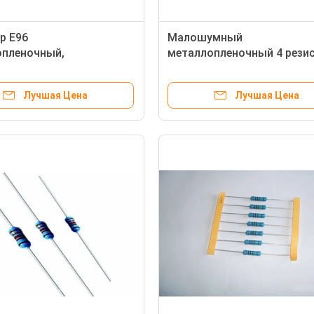
р E96
Малошумный
опленочный,
металлопленочный 4 рези
нные резисторы ома 1%
1% ома ватта E96 100K дл
 точности 2W 600
телекоммуникаций
Лучшая Цена
Лучшая Цена