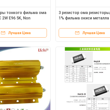
ры тонкого фильма ома
3 резистор ома резисторы
 2W E96 5K, Non
1% фильма окиси металла
ивные резисторы RoHS
E96 500V
Лучшая Цена
Лучшая Цена