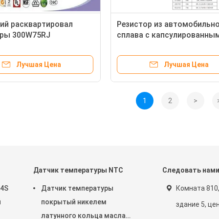
ий расквартировал
Резистор из автомобильн
оры 300W75RJ
сплава с капсулированны
истого поверхностного
соединением
вления Wirewound
Лучшая Цена
Лучшая Цена
1
2
>
Датчик температуры NTC
Следовать нам
34S
Датчик температуры
Комната 810,
й
покрытый никелем
здание 5, цен
латунного кольца масла