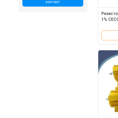
контакт
Резисто
1% CECC
индукт