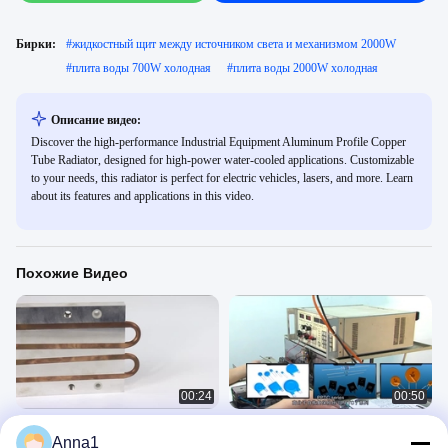
Бирки:
#
жидкостный щит между источником света и механизмом 2000W
#
плита воды 700W холодная
#
плита воды 2000W холодная
Описание видео:
Discover the high-performance Industrial Equipment Aluminum Profile Copper
Tube Radiator, designed for high-power water-cooled applications. Customizable
to your needs, this radiator is perfect for electric vehicles, lasers, and more. Learn
about its features and applications in this video.
Похожие Видео
00:24
00:50
Радиореактор с высокомощным
Пластинчатое жидкостное
Anna1
лазерным охлаждением водяной
охлаждение