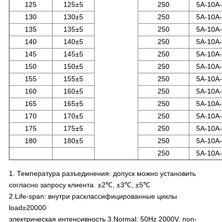
125
125±5
250
5A-10A
130
130±5
250
5A-10A
135
135±5
250
5A-10A
140
140±5
250
5A-10A
145
145±5
250
5A-10A
150
150±5
250
5A-10A
155
155±5
250
5A-10A
160
160±5
250
5A-10A
165
165±5
250
5A-10A
170
170±5
250
5A-10A
175
175±5
250
5A-10A
180
180±5
250
5A-10A
250
5A-10A
1. Температура разъединения: допуск можно установить
согласно запросу клиента. ±2℃, ±3℃, ±5℃
2.Life-span: внутри расклассифицированные циклы
load≥20000
электрическая интенсивность 3.Normal: 50Hz 2000V, non-