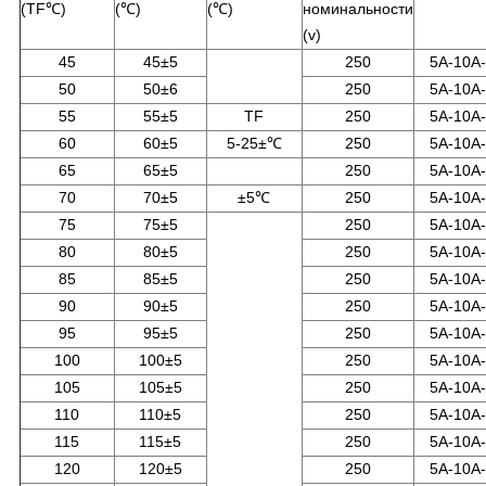
(TF℃)
(℃)
(℃)
номинальности
(v)
45
45±5
250
5A-10A
50
50±6
250
5A-10A
55
55±5
TF
250
5A-10A
60
60±5
5-25±℃
250
5A-10A
65
65±5
250
5A-10A
70
70±5
±5℃
250
5A-10A
75
75±5
250
5A-10A
80
80±5
250
5A-10A
85
85±5
250
5A-10A
90
90±5
250
5A-10A
95
95±5
250
5A-10A
100
100±5
250
5A-10A
105
105±5
250
5A-10A
110
110±5
250
5A-10A
115
115±5
250
5A-10A
120
120±5
250
5A-10A