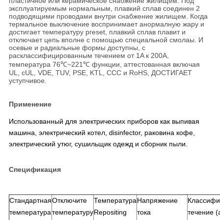
пластичное или керамическое снабжение жилищем. Под
эксплуатируемым нормальным, плавкий сплав соединен 2
подводящими проводами внутри снабжение жилищем. Когда
термальное выключение воспринимает анормалную жару и
достигает температуру preset, плавкий сплав плавит и
отключает цепь вполне с помощью специальной смолаы. И
осевые и радиальные формы доступны, с
расклассифицированным течением от 1A к 200A,
температура 76℃~221℃ функции, аттестованная включая
UL, cUL, VDE, TUV, PSE, KTL, CCC и RoHS, ДОСТИГАЕТ
уступчивое.
Применение
Использованный для электрических приборов как выпивая
машина, электрический котел, disinfector, раковина кофе,
электрический утюг, сушильщик одежд и сборник пыли.
Спецификация
Стандартная
Отключите
Температура
Напряжение
Классифи
температура
температуру
Repositing
тока
течение (