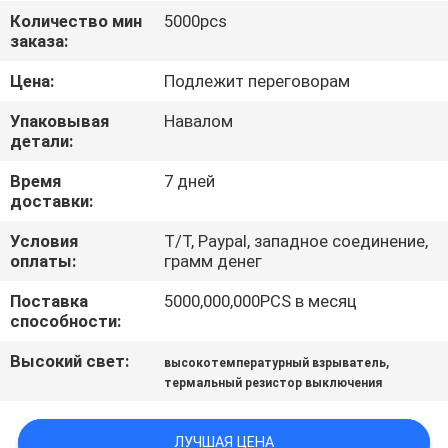
ФАБРИКИ
Количество мин
5000pcs
заказа:
ПРОВЕРКА
Цена:
Подлежит переговорам
КАЧЕСТВА
Упаковывая
Навалом
детали:
СВЯЖИТЕСЬ
Время
7 дней
доставки:
МЫ
Условия
T/T, Paypal, западное соединение,
оплаты:
грамм денег
НОВОСТИ
Поставка
5000,000,000PCS в месяц
способности:
СПРОСИТЕ
Высокий свет:
,
высокотемпературный взрыватель
ЦИТАТУ
термальный резистор выключения
КАРТА
ЛУЧШАЯ ЦЕНА