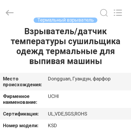
Guangdong
Uchi
Electronics
Co.,Ltd.
All
Термальный взрыватель
Rights
Reserved.
Взрыватель/датчик
ДОМ
температуры сушильщика
ПРОДУКТЫ
одежд термальные для
выпивая машины
ШОУ
VR
Место
Dongguan, Гуандун, фарфор
происхождения:
О
Фирменное
UCHI
наименование:
НАС
Сертификация:
UL,VDE,SGS,ROHS
ПУТЕШЕСТВИЕ
Номер модели:
KSD