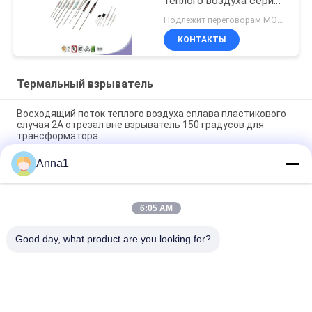
теплого воздуха серии
10A
Подлежит переговорам MOQ:5000pcs
КОНТАКТЫ
Термальный взрыватель
Восходящий поток теплого воздуха сплава пластикового
случая 2A отрезал вне взрыватель 150 градусов для
трансформатора
Anna1
Восходящий поток теплого воздуха пластикового случая
150 градусов отрезал вне взрыватель для сплава
трансформатора 2A
6:05 AM
GP 115C 3A 250Vac связи домашних электроприборов
термальный залуживал медные 70mm
Good day, what product are you looking for?
Популярные категории
Все
Варистор Окиси 