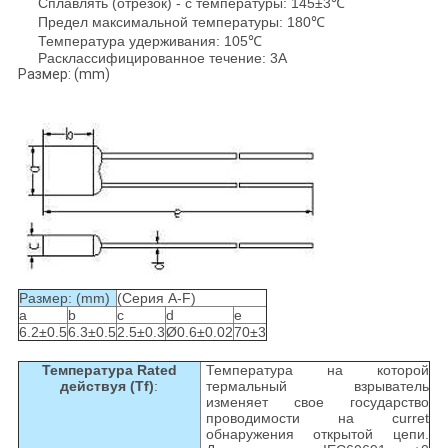
Сплавлять (отрезок) - с температуры: 145±3℃
Предел максимальной температуры: 180℃
Температура удерживания: 105℃
Расклассифицированное течение: 3A
Размер: (mm)
Размер: (mm)
(Серия A-F)
a
b
c
d
e
6.2±0.5
6.3±0.5
2.5±0.3
Ø0.6±0.02
70±3
Температура Rated
Температура на которой
действуя (Tf)
:
термальный взрыватель
изменяет свое государство
проводимости на curret
обнаружения открытой цепи.