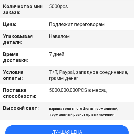
ФАБРИКИ
Количество мин
5000pcs
заказа:
ПРОВЕРКА
Цена:
Подлежит переговорам
КАЧЕСТВА
Упаковывая
Навалом
детали:
СВЯЖИТЕСЬ
Время
7 дней
доставки:
МЫ
Условия
T/T, Paypal, западное соединение,
оплаты:
грамм денег
НОВОСТИ
Поставка
5000,000,000PCS в месяц
способности:
СПРОСИТЕ
Высокий свет:
,
взрыватель microtherm термальный
ЦИТАТУ
термальный резистор выключения
КАРТА
ЛУЧШАЯ ЦЕНА