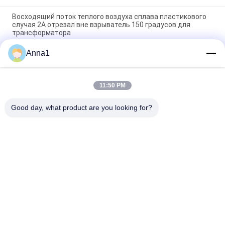
Восходящий поток теплого воздуха сплава пластикового
случая 2A отрезал вне взрыватель 150 градусов для
трансформатора
Anna1
Восходящий поток теплого воздуха пластикового случая
150 градусов отрезал вне взрыватель для сплава
трансформатора 2A
11:50 PM
GP 115C 3A 250Vac связи домашних электроприборов
термальный залуживал медные 70mm
Good day, what product are you looking for?
Популярные категории
Все
Варистор Окиси 
Варистор SMD
Металла
Термально 
Жидкостный Щит 
Защищенный 
Между 
Варистор
Источником Света 
Датчик 
И Механизмом
Термистор NTC