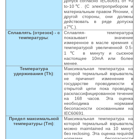
Допуск согласно IEC60691 от +0
to-10℃. (С электроприбором и
материальным правом Японии, с
другой стороны, они должны
действовать в ряде допуска
±7℃.).
Сплавлять (отрезок) - с
Сплавляя- температура
температуры
:
показывает значение
измеренное в масле кремния с
температурой увеличенной 0.5-
1℃ в минуту и сыскное
настоящее 10mA или более
менее.
Температура
Максимальная температура на
удерживания (Th)
:
которой термальный взрыватель
не причинит изменение в
государстве проводимости к
открытой цепи пока проводящ
расклассифицированное течение
на 168 часов. Эта оценка
необходима нормами
бесопасности основанными на
IEC60691.
Предел максимальной
Максимальная температура на
температуры (Tm)
:
которой термальный взрыватель
можно maimtained на 10 минут
без reclosing. Эта оценка requirde
нормами бесопасности