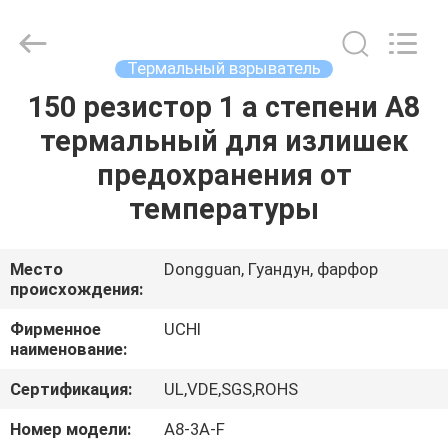
Guangdong
Uchi
Electronics
Co.,Ltd.
All
Термальный взрыватель
Rights
Reserved.
150 резистор 1 a степени A8
ДОМ
термальный для излишек
ПРОДУКТЫ
предохранения от
температуры
ШОУ
VR
Место
Dongguan, Гуандун, фарфор
происхождения:
О
Фирменное
UCHI
наименование:
НАС
Сертификация:
UL,VDE,SGS,ROHS
ПУТЕШЕСТВИЕ
Номер модели:
A8-3A-F