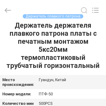
Guangdong
Uchi
Electronics
Co.,Ltd.
All
Держатель плавкого патрона
Rights
Reserved.
Держатель держателя
ДОМ
плавкого патрона платы с
ПРОДУКТЫ
печатным монтажом
5кс20мм
ШОУ
термопластиковый
VR
трубчатый горизонтальный
О
Место
Гуандун, Китай
происхождения:
НАС
Номер модели:
ПТФ-50
ПУТЕШЕСТВИЕ
Количество мин
500PCS