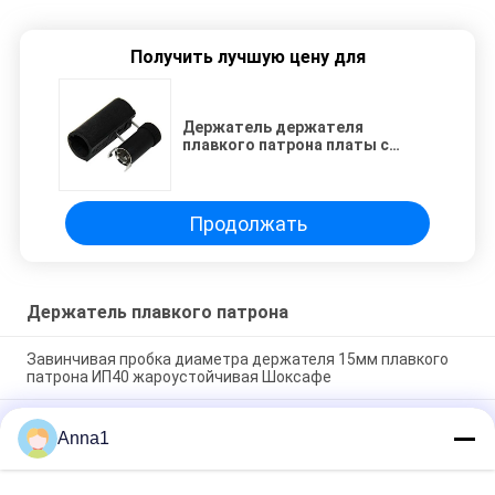
Получить лучшую цену для
Держатель держателя
плавкого патрона платы с
печатным монтажом 5кс20мм
термопластиковый трубчатый
горизонтальный
Продолжать
Держатель плавкого патрона
Завинчивая пробка диаметра держателя 15мм плавкого
патрона ИП40 жароустойчивая Шоксафе
Держатель плавкого патрона приборов черноты Р3-12
Anna1
пластиковый для взрывателя миниатюры 5.2кс20мм
стеклянного