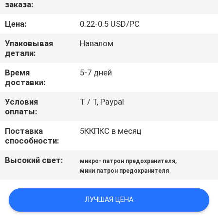
ФАБРИКИ
заказа:
Цена:
0.22-0.5 USD/PC
ПРОВЕРКА
Упаковывая
Навалом
КАЧЕСТВА
детали:
Время
5-7 дней
доставки:
СВЯЖИТЕСЬ
МЫ
Условия
T / T, Paypal
оплаты:
НОВОСТИ
Поставка
5ККПКС в месяц
способности:
Высокий свет:
,
СПРОСИТЕ
микро- патрон предохранителя
мини патрон предохранителя
ЦИТАТУ
ЛУЧШАЯ ЦЕНА
КАРТА