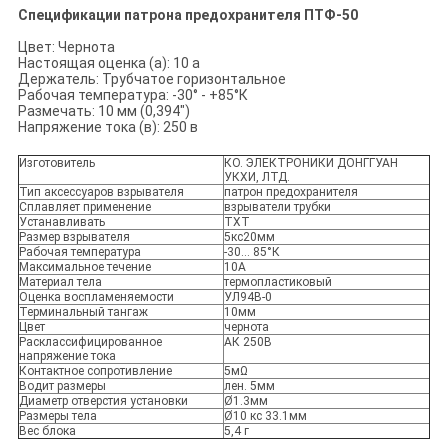
Спецификации патрона предохранителя ПТФ-50
Цвет: Чернота
Настоящая оценка (а): 10 а
Держатель: Трубчатое горизонтальное
Рабочая температура: -30° - +85°К
Размечать: 10 мм (0,394")
Напряжение тока (в): 250 в
Изготовитель
КО. ЭЛЕКТРОНИКИ ДОНГГУАН
УКХИ, ЛТД.
Тип аксессуаров взрывателя
патрон предохранителя
Сплавляет применение
взрыватели трубки
Устанавливать
ТХТ
Размер взрывателя
5кс20мм
Рабочая температура
-30… 85°К
Максимальное течение
10А
Материал тела
термопластиковый
Оценка воспламеняемости
УЛ94В-0
Терминальный тангаж
10мм
Цвет
чернота
Расклассифицированное
АК 250В
напряжение тока
Контактное сопротивление
5мΩ
Водит размеры
лен. 5мм
Диаметр отверстия установки
Ø1.3мм
Размеры тела
Ø10 кс 33.1мм
Вес блока
5,4 г