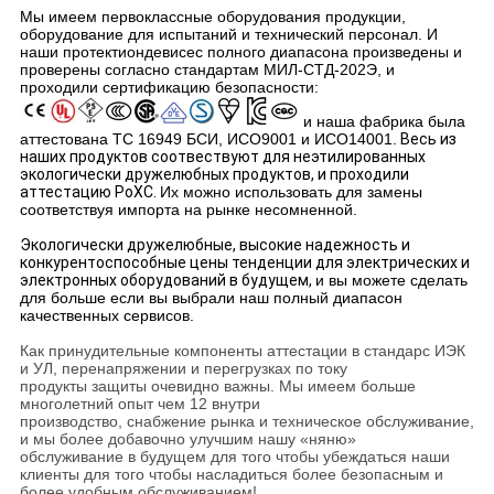
Мы имеем первоклассные оборудования продукции,
оборудование для испытаний и технический персонал. И
наши протектиондевисес полного диапасона произведены и
проверены согласно стандартам МИЛ-СТД-202Э, и
проходили сертификацию безопасности:
и наша фабрика была
аттестована ТС 16949 БСИ, ИСО9001 и ИСО14001.
Весь из
наших продуктов соотвествуют для неэтилированных
экологически дружелюбных продуктов, и проходили
аттестацию РоХС.
Их можно использовать для замены
соответствуя импорта на рынке несомненной.
Экологически дружелюбные, высокие надежность и
конкурентоспособные цены тенденции для электрических и
электронных оборудований в будущем,
и вы можете сделать
для больше если вы выбрали наш полный диапасон
качественных сервисов.
Как принудительные компоненты аттестации в стандарс ИЭК
и УЛ, перенапряжении и перегрузках по току
продукты защиты очевидно важны. Мы имеем больше
многолетний опыт чем 12 внутри
производство, снабжение рынка и техническое обслуживание,
и мы более добавочно улучшим нашу «няню»
обслуживание в будущем для того чтобы убеждаться наши
клиенты для того чтобы насладиться более безопасным и
более удобным обслуживанием!