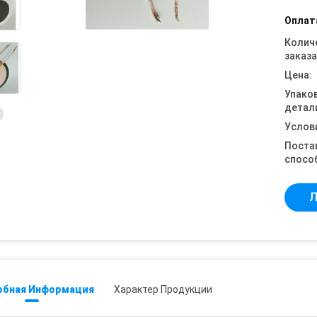
Оплат
Колич
заказа
Цена:
Упако
детал
Услов
Поста
спосо
Л
обная Информация
Характер Продукции