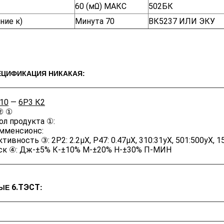
60 (мΩ) МАКС
502БК
ние к)
Минута 70
ВК5237 ИЛИ ЭКУ
ЕЦИФИКАЦИЯ НИКАКАЯ:
10
—
6Р3 К2
② ①
л продукта ①:
мменсионс:
тивность ③: 2Р2: 2.2μХ, Р47: 0.47μХ, 310:31уХ, 501:500уХ, 1
ск ④: Дж-±5% К-±10% М-±20% Н-±30% П-МИН
6.ТЭСТ
ЫЕ
: