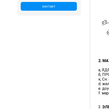
контакт
2. М
а, ЯДР
б, ПР
к, Сн:
d. же
e. до
f. ма
3.
ЭЛ