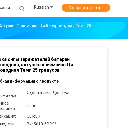
Russian
вости
Отправить запрос
Катушка Приемника Ци Беспроводная Темп 25
ка силы заряжателей батареи
оводная, катушка приемника Ци
оводная Темп 25 градусов
бная информация о продукте:
Сделанный в ДонгГуан
хождения:
нное
Uchi
нование:
фикация:
UL ROH
 модели:
Вкс5010-6Р3К2