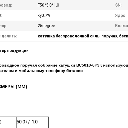
ровод:
Г50*5.0*1.0
SN:
:
ку0.7%
Ядро:
emp:
25degree
Влажн
ыделить:
катушка беспроволочной силы поручая
,
бес
тер продукции
роводное поручая собрание катушки ВС5010-6Р3К использующ
ателям и мобильному телефону батареи
ЗМЕРЫ (ММ)
)
50.0+/-1.0