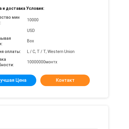
а и доставка Условия:
ество мин
10000
:
USD
вывая
Box
и:
ия оплаты:
L / C, T / T, Western Union
вка
10000000монтх
бности:
учшая Цена
Контакт