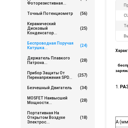
Фоторезистивная...
П
Точный Потенциометр
(56)
CU
Керамический
T
Дисковый
(25)
Конденсатор...
В
Беспроводная Поручая
(24)
Катушка...
Харак
Держатель Плавкого
(28)
Патрона...
бесп
заряж
Прибор Защиты От
(257)
Перенапряжения SPD...
1.
РА
Безчешный Двигатель
(34)
MOSFET Наивысшей
(28)
Мощности...
Портативная На
Открытом Воздухе
(18)
А (мм
Электрос...