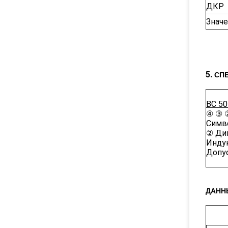
ДКР
Значе
5.
СП
ВС 50
④ ③ 
Симво
② Ди
Индук
Допу
ДАНН