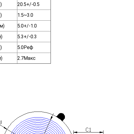
)
20.5+/-0.5
)
1.5~3.0
м)
5.0+/-1.0
)
5.3+/-0.3
)
5.0Реф
)
2.7Макс