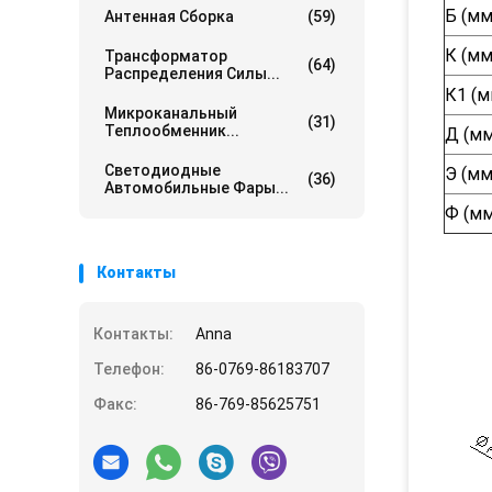
Б (мм
Антенная Сборка
(59)
К (мм
Трансформатор
(64)
Распределения Силы...
К1 (м
Микроканальный
(31)
Теплообменник...
Д (мм
Светодиодные
Э (мм
(36)
Автомобильные Фары...
Ф (мм
Контакты
Контакты:
Anna
Телефон:
86-0769-86183707
Факс:
86-769-85625751