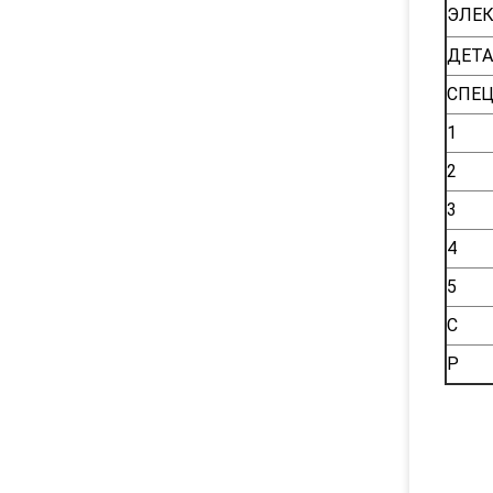
ЭЛЕК
ДЕТ
СПЕ
1
2
3
4
5
С
Р