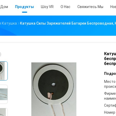
Дом
Продукты
Шоу VR
О Нас
Свяжитесь Мы
Но
я Катушка
Катушка Силы Заряжателей Батареи Беспроводная, 
Катуш
беспр
беспр
Подро
Место
проис
Фирме
наиме
Серти
Номер